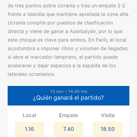
de tres puntos sobre Ucrania y tras un empate 2-2
frente a Islandia que mantiene apretada la zona alta.
Ucrania compite por puestos de clasificación
directa y viene de ganar a Azerbaiyán, por lo que
este choque es clave para ambos. En París, el local
acostumbra a imponer ritmo y volumen de llegadas;
si abre el marcador temprano, el partido puede
acelerarse y dejar espacios a la espalda de los
laterales ucranianos.
13 nov – 14:45 hrs
¿Quién ganará el partido?
Local
Empate
Visita
1.16
7.40
18.50