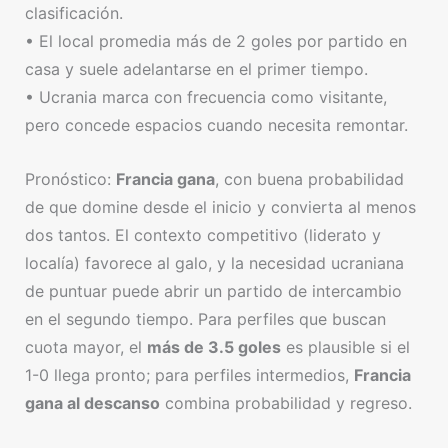
clasificación.
• El local promedia más de 2 goles por partido en
casa y suele adelantarse en el primer tiempo.
• Ucrania marca con frecuencia como visitante,
pero concede espacios cuando necesita remontar.
Pronóstico:
Francia gana
, con buena probabilidad
de que domine desde el inicio y convierta al menos
dos tantos. El contexto competitivo (liderato y
localía) favorece al galo, y la necesidad ucraniana
de puntuar puede abrir un partido de intercambio
en el segundo tiempo. Para perfiles que buscan
cuota mayor, el
más de 3.5 goles
es plausible si el
1-0 llega pronto; para perfiles intermedios,
Francia
gana al descanso
combina probabilidad y regreso.