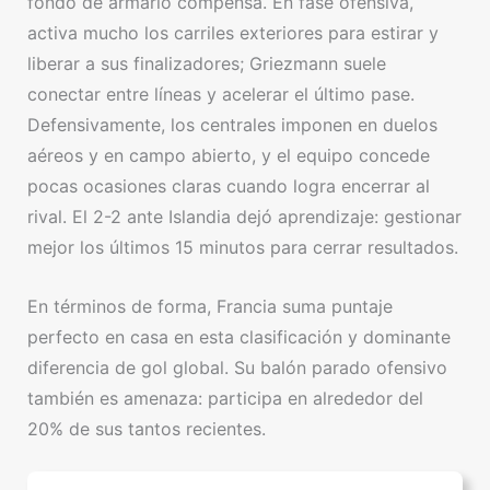
fondo de armario compensa. En fase ofensiva,
activa mucho los carriles exteriores para estirar y
liberar a sus finalizadores; Griezmann suele
conectar entre líneas y acelerar el último pase.
Defensivamente, los centrales imponen en duelos
aéreos y en campo abierto, y el equipo concede
pocas ocasiones claras cuando logra encerrar al
rival. El 2-2 ante Islandia dejó aprendizaje: gestionar
mejor los últimos 15 minutos para cerrar resultados.
En términos de forma, Francia suma puntaje
perfecto en casa en esta clasificación y dominante
diferencia de gol global. Su balón parado ofensivo
también es amenaza: participa en alrededor del
20% de sus tantos recientes.