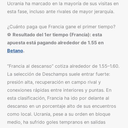
Ucrania ha marcado en la mayoría de sus visitas en
esta fase, incluso ante rivales de mayor jerarquía.
¿Cuánto paga que Francia gane el primer tiempo?
⚽
Resultado del 1er tiempo (Francia): esta
apuesta está pagando alrededor de 1.55 en
Betano
.
“Francia al descanso” cotiza alrededor de 1.55–1.60.
La selección de Deschamps suele entrar fuerte:
presión alta, recuperación en campo rival y
conexiones rápidas entre interiores y puntas. En
esta clasificación, Francia ha ido por delante al
descanso en un porcentaje alto de sus encuentros
como local. Ucrania, pese a su orden en bloque
medio, ha sufrido goles tempranos en salidas