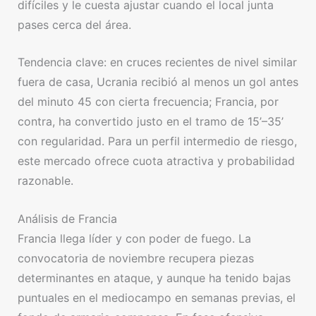
difíciles y le cuesta ajustar cuando el local junta
pases cerca del área.
Tendencia clave: en cruces recientes de nivel similar
fuera de casa, Ucrania recibió al menos un gol antes
del minuto 45 con cierta frecuencia; Francia, por
contra, ha convertido justo en el tramo de 15’–35’
con regularidad. Para un perfil intermedio de riesgo,
este mercado ofrece cuota atractiva y probabilidad
razonable.
Análisis de Francia
Francia llega líder y con poder de fuego. La
convocatoria de noviembre recupera piezas
determinantes en ataque, y aunque ha tenido bajas
puntuales en el mediocampo en semanas previas, el