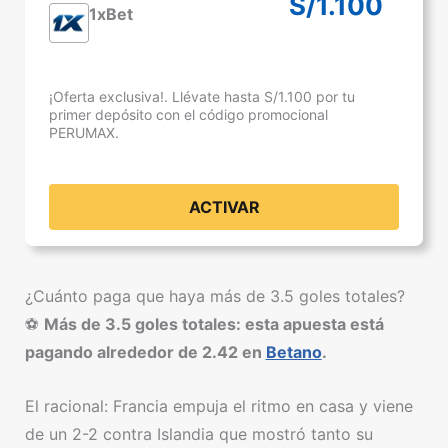
S/1.100
1xBet
¡Oferta exclusiva!. Llévate hasta S/1.100 por tu
primer depósito con el código promocional
PERUMAX.
ACTIVAR
¿Cuánto paga que haya más de 3.5 goles totales?
⚽
Más de 3.5 goles totales: esta apuesta está
pagando alrededor de 2.42 en
Betano
.
El racional: Francia empuja el ritmo en casa y viene
de un 2-2 contra Islandia que mostró tanto su