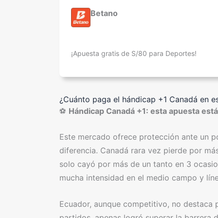
Betano
¡Apuesta gratis de S/80 para Deportes!
¿Cuánto paga el hándicap +1 Canadá en es
⚽
Hándicap Canadá +1: esta apuesta est
Este mercado ofrece protección ante un po
diferencia. Canadá rara vez pierde por má
solo cayó por más de un tanto en 3 ocasio
mucha intensidad en el medio campo y lín
Ecuador, aunque competitivo, no destaca p
partidos, apenas logró superar la barrera 