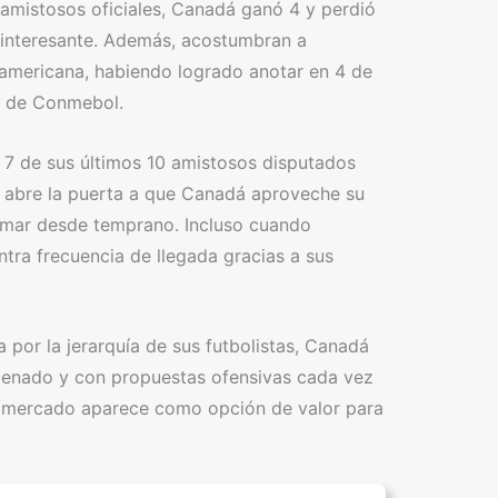
8 amistosos oficiales, Canadá ganó 4 y perdió
 interesante. Además, acostumbran a
udamericana, habiendo logrado anotar en 4 de
s de Conmebol.
n 7 de sus últimos 10 amistosos disputados
al abre la puerta a que Canadá aproveche su
timar desde temprano. Incluso cuando
tra frecuencia de llegada gracias a sus
 por la jerarquía de sus futbolistas, Canadá
rdenado y con propuestas ofensivas cada vez
te mercado aparece como opción de valor para