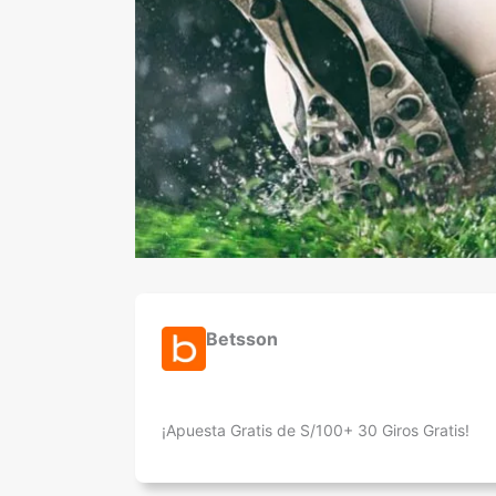
Betsson
¡Apuesta Gratis de S/100+ 30 Giros Gratis!