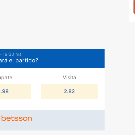
– 19:30 hrs
rá el partido?
mpate
Visita
2.98
2.82
: