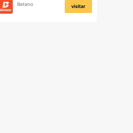
Betano
visitar