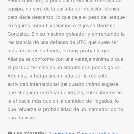
Paolo Guerrero, la principal referencia ofensiva del
equipo, no será de la partida por decisión técnica
para darle descanso, lo que deja el peso del ataque
en figuras como Luis Ramos o el joven Gonzalo
González. Sin su máximo goleador y enfrentando la
resistencia de una defensa de UTC que suele ser
más férrea en su feudo, es muy probable que
Alianza se conforme con una ventaja mínima o que
el partido termine en un empate con pocos goles.
Además, la fatiga acumulada por la reciente
actividad internacional del cuadro íntimo sugiere
que el equipo dosificará energías, enfocándose en
la eficacia más que en la cantidad de llegadas, lo
que refuerza la probabilidad de un marcador corto
para la visita.
🟡
LEE TAMBIÉN
:
Pronósticos Ganagol todas las