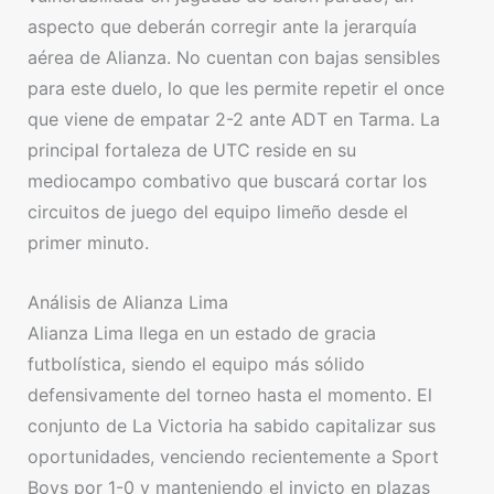
aspecto que deberán corregir ante la jerarquía
aérea de Alianza. No cuentan con bajas sensibles
para este duelo, lo que les permite repetir el once
que viene de empatar 2-2 ante ADT en Tarma. La
principal fortaleza de UTC reside en su
mediocampo combativo que buscará cortar los
circuitos de juego del equipo limeño desde el
primer minuto.
Análisis de Alianza Lima
Alianza Lima llega en un estado de gracia
futbolística, siendo el equipo más sólido
defensivamente del torneo hasta el momento. El
conjunto de La Victoria ha sabido capitalizar sus
oportunidades, venciendo recientemente a Sport
Boys por 1-0 y manteniendo el invicto en plazas