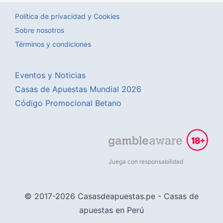
Política de privacidad y Cookies
Sobre nosotros
Términos y condiciones
Eventos y Noticias
Casas de Apuestas Mundial 2026
Código Promocional Betano
Juega con responsabilidad
© 2017-2026 Casasdeapuestas.pe - Casas de
apuestas en Perú