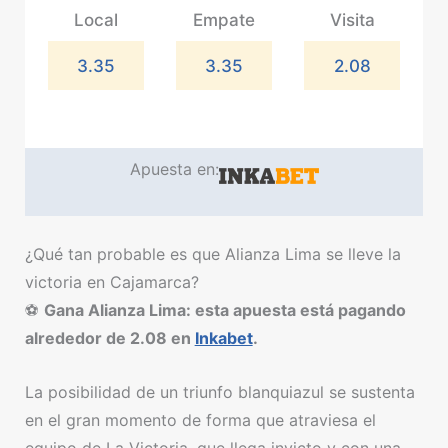
Local
Empate
Visita
3.35
3.35
2.08
Apuesta en:
¿Qué tan probable es que Alianza Lima se lleve la
victoria en Cajamarca?
⚽
Gana Alianza Lima: esta apuesta está pagando
alrededor de 2.08 en
Inkabet
.
La posibilidad de un triunfo blanquiazul se sustenta
en el gran momento de forma que atraviesa el
equipo de La Victoria, que llega invicto y con una