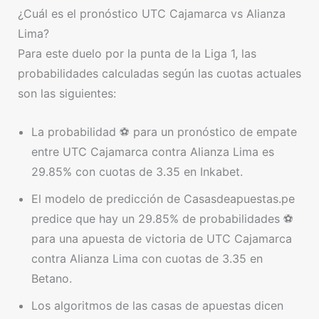
¿Cuál es el pronóstico UTC Cajamarca vs Alianza
Lima?
Para este duelo por la punta de la Liga 1, las
probabilidades calculadas según las cuotas actuales
son las siguientes:
La probabilidad ⚽ para un pronóstico de empate
entre UTC Cajamarca contra Alianza Lima es
29.85% con cuotas de 3.35 en Inkabet.
El modelo de predicción de Casasdeapuestas.pe
predice que hay un 29.85% de probabilidades ⚽
para una apuesta de victoria de UTC Cajamarca
contra Alianza Lima con cuotas de 3.35 en
Betano.
Los algoritmos de las casas de apuestas dicen