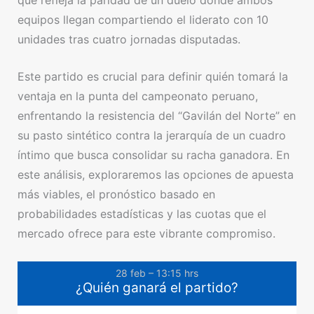
equipos llegan compartiendo el liderato con 10
unidades tras cuatro jornadas disputadas.
Este partido es crucial para definir quién tomará la
ventaja en la punta del campeonato peruano,
enfrentando la resistencia del “Gavilán del Norte” en
su pasto sintético contra la jerarquía de un cuadro
íntimo que busca consolidar su racha ganadora. En
este análisis, exploraremos las opciones de apuesta
más viables, el pronóstico basado en
probabilidades estadísticas y las cuotas que el
mercado ofrece para este vibrante compromiso.
28 feb – 13:15 hrs
¿Quién ganará el partido?