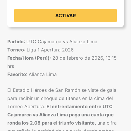
ACTIVAR
Partido
: UTC Cajamarca vs Alianza Lima
Torneo
: Liga 1 Apertura 2026
Fecha/Hora (Perú)
: 28 de febrero de 2026, 13:15
hrs
Favorito
: Alianza Lima
El Estadio Héroes de San Ramón se viste de gala
para recibir un choque de titanes en la cima del
Torneo Apertura.
El enfrentamiento entre UTC
Cajamarca vs Alianza Lima paga una cuota que
ronda los 2.08 para el triunfo visitante
, una cifra
que refleja la paridad de un duelo donde ambos