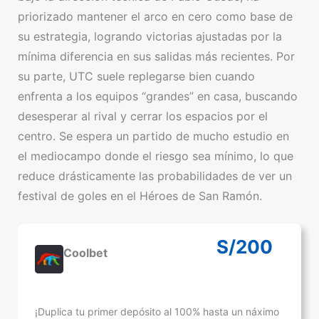
priorizado mantener el arco en cero como base de
su estrategia, logrando victorias ajustadas por la
mínima diferencia en sus salidas más recientes. Por
su parte, UTC suele replegarse bien cuando
enfrenta a los equipos “grandes” en casa, buscando
desesperar al rival y cerrar los espacios por el
centro. Se espera un partido de mucho estudio en
el mediocampo donde el riesgo sea mínimo, lo que
reduce drásticamente las probabilidades de ver un
festival de goles en el Héroes de San Ramón.
S/200
Coolbet
¡Duplica tu primer depósito al 100% hasta un náximo