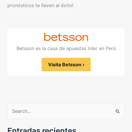
pronósticos te lleven al éxito!
Betsson es la casa de apuestas líder en Perú
Visita Betsson
›
S
e
a
Entradas recientes