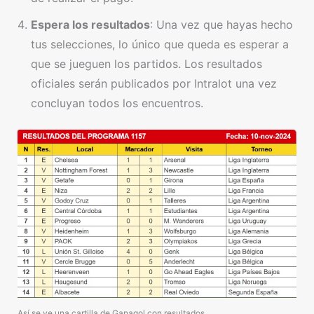
Espera los resultados
: Una vez que hayas hecho
tus selecciones, lo único que queda es esperar a
que se jueguen los partidos. Los resultados
oficiales serán publicados por Intralot una vez
concluyan todos los encuentros.
Así se ve una cartilla de Ganagol con resultados