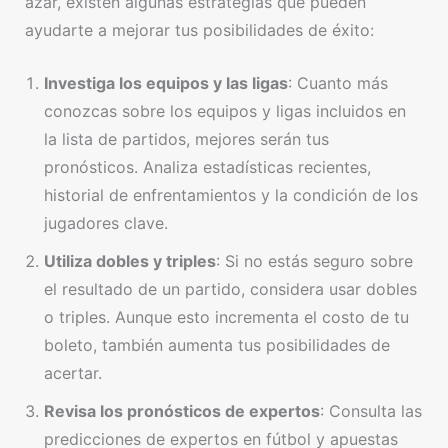
azar, existen algunas estrategias que pueden
ayudarte a mejorar tus posibilidades de éxito:
Investiga los equipos y las ligas
: Cuanto más
conozcas sobre los equipos y ligas incluidos en
la lista de partidos, mejores serán tus
pronósticos. Analiza estadísticas recientes,
historial de enfrentamientos y la condición de los
jugadores clave.
Utiliza dobles y triples
: Si no estás seguro sobre
el resultado de un partido, considera usar dobles
o triples. Aunque esto incrementa el costo de tu
boleto, también aumenta tus posibilidades de
acertar.
Revisa los pronósticos de expertos
: Consulta las
predicciones de expertos en fútbol y apuestas