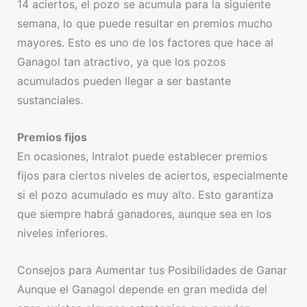
14 aciertos, el pozo se acumula para la siguiente
semana, lo que puede resultar en premios mucho
mayores. Esto es uno de los factores que hace al
Ganagol tan atractivo, ya que los pozos
acumulados pueden llegar a ser bastante
sustanciales.
Premios fijos
En ocasiones, Intralot puede establecer premios
fijos para ciertos niveles de aciertos, especialmente
si el pozo acumulado es muy alto. Esto garantiza
que siempre habrá ganadores, aunque sea en los
niveles inferiores.
Consejos para Aumentar tus Posibilidades de Ganar
Aunque el Ganagol depende en gran medida del