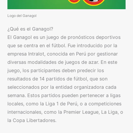
Logo del Ganagol
¿Qué es el Ganagol?
El Ganagol es un juego de pronósticos deportivos
que se centra en el fútbol. Fue introducido por la
empresa Intralot, conocida en Perú por gestionar
diversas modalidades de juegos de azar. En este
juego, los participantes deben predecir los
resultados de 14 partidos de fútbol, que son
seleccionados por la entidad organizadora cada
semana. Estos partidos pueden pertenecer a ligas
locales, como la Liga 1 de Perú, o a competiciones
internacionales, como la Premier League, La Liga, o
la Copa Libertadores.