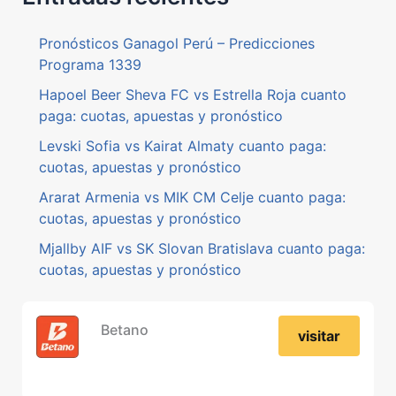
r
c
Pronósticos Ganagol Perú – Predicciones
Programa 1339
h
Hapoel Beer Sheva FC vs Estrella Roja cuanto
f
paga: cuotas, apuestas y pronóstico
o
Levski Sofia vs Kairat Almaty cuanto paga:
r
cuotas, apuestas y pronóstico
:
Ararat Armenia vs MIK CM Celje cuanto paga:
cuotas, apuestas y pronóstico
Mjallby AIF vs SK Slovan Bratislava cuanto paga:
cuotas, apuestas y pronóstico
Betano
visitar