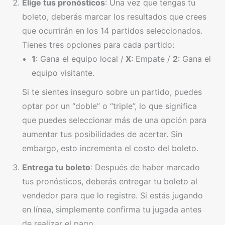
Elige tus pronósticos
: Una vez que tengas tu
boleto, deberás marcar los resultados que crees
que ocurrirán en los 14 partidos seleccionados.
Tienes tres opciones para cada partido:
1
: Gana el equipo local /
X
: Empate /
2
: Gana el
equipo visitante.
Si te sientes inseguro sobre un partido, puedes
optar por un “doble” o “triple”, lo que significa
que puedes seleccionar más de una opción para
aumentar tus posibilidades de acertar. Sin
embargo, esto incrementa el costo del boleto.
Entrega tu boleto
: Después de haber marcado
tus pronósticos, deberás entregar tu boleto al
vendedor para que lo registre. Si estás jugando
en línea, simplemente confirma tu jugada antes
de realizar el pago.