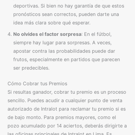
deportivas. Si bien no hay garantía de que estos
pronósticos sean correctos, pueden darte una
idea más clara sobre qué esperar.
No olvides el factor sorpresa
: En el fútbol,
siempre hay lugar para sorpresas. A veces,
apostar contra las probabilidades puede dar
frutos, especialmente en partidos que parecen
ser predecibles.
Cómo Cobrar tus Premios
Si resultas ganador, cobrar tu premio es un proceso
sencillo. Puedes acudir a cualquier punto de venta
autorizado de Intralot para reclamar tu premio si es
de bajo monto. Para premios mayores, como el
pozo acumulado por 14 aciertos, deberás dirigirte a
las oficinas principales de Intralot en Lima. Es