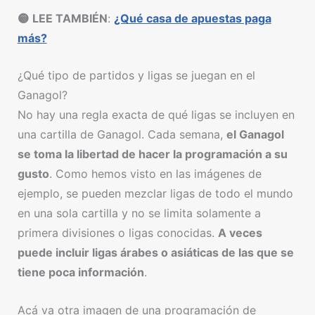
🟡
LEE TAMBIÉN
:
¿Qué casa de apuestas paga
más?
¿Qué tipo de partidos y ligas se juegan en el
Ganagol?
No hay una regla exacta de qué ligas se incluyen en
una cartilla de Ganagol. Cada semana,
el Ganagol
se toma la libertad de hacer la programación a su
gusto
. Como hemos visto en las imágenes de
ejemplo, se pueden mezclar ligas de todo el mundo
en una sola cartilla y no se limita solamente a
primera divisiones o ligas conocidas.
A veces
puede incluir ligas árabes o asiáticas de las que se
tiene poca información
.
Acá va otra imagen de una programación de