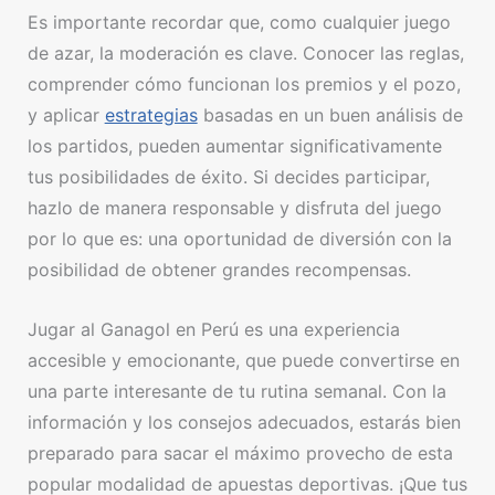
Es importante recordar que, como cualquier juego
de azar, la moderación es clave. Conocer las reglas,
comprender cómo funcionan los premios y el pozo,
y aplicar
estrategias
basadas en un buen análisis de
los partidos, pueden aumentar significativamente
tus posibilidades de éxito. Si decides participar,
hazlo de manera responsable y disfruta del juego
por lo que es: una oportunidad de diversión con la
posibilidad de obtener grandes recompensas.
Jugar al Ganagol en Perú es una experiencia
accesible y emocionante, que puede convertirse en
una parte interesante de tu rutina semanal. Con la
información y los consejos adecuados, estarás bien
preparado para sacar el máximo provecho de esta
popular modalidad de apuestas deportivas. ¡Que tus