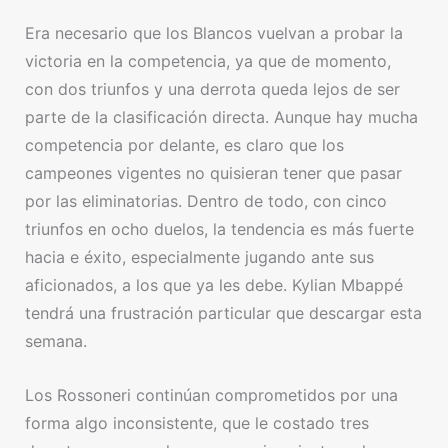
Era necesario que los Blancos vuelvan a probar la
victoria en la competencia, ya que de momento,
con dos triunfos y una derrota queda lejos de ser
parte de la clasificación directa. Aunque hay mucha
competencia por delante, es claro que los
campeones vigentes no quisieran tener que pasar
por las eliminatorias. Dentro de todo, con cinco
triunfos en ocho duelos, la tendencia es más fuerte
hacia e éxito, especialmente jugando ante sus
aficionados, a los que ya les debe. Kylian Mbappé
tendrá una frustración particular que descargar esta
semana.
Los Rossoneri continúan comprometidos por una
forma algo inconsistente, que le costado tres