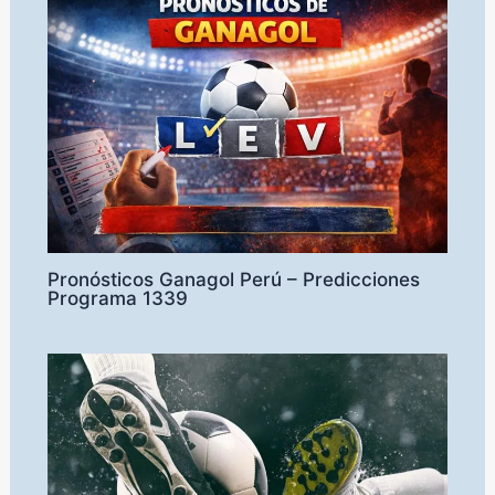
Pronósticos Ganagol Perú – Predicciones
Programa 1339