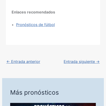
Enlaces recomendados
Pronósticos de fútbol
← Entrada anterior
Entrada siguiente →
Más pronósticos