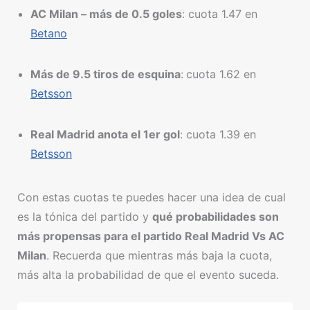
AC Milan – más de 0.5 goles
: cuota 1.47 en
Betano
Más de 9.5 tiros de esquina
:
cuota 1.62 en
Betsson
Real Madrid anota el 1er gol
: cuota 1.39 en
Betsson
Con estas cuotas te puedes hacer una idea de cual
es la tónica del partido y
qué probabilidades son
más propensas para el partido Real Madrid Vs AC
Milan
. Recuerda que mientras más baja la cuota,
más alta la probabilidad de que el evento suceda.