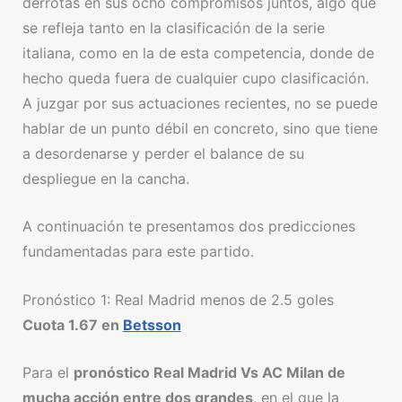
derrotas en sus ocho compromisos juntos, algo que
se refleja tanto en la clasificación de la serie
italiana, como en la de esta competencia, donde de
hecho queda fuera de cualquier cupo clasificación.
A juzgar por sus actuaciones recientes, no se puede
hablar de un punto débil en concreto, sino que tiene
a desordenarse y perder el balance de su
despliegue en la cancha.
A continuación te presentamos dos predicciones
fundamentadas para este partido.
Pronóstico 1: Real Madrid menos de 2.5 goles
Cuota 1.67 en
Betsson
Para el
pronóstico Real Madrid Vs AC Milan de
mucha acción entre dos grandes
, en el que la