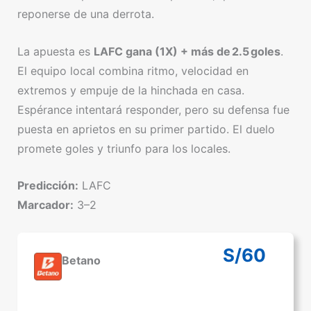
reponerse de una derrota.
La apuesta es
LAFC gana (1X) + más de 2.5 goles
.
El equipo local combina ritmo, velocidad en
extremos y empuje de la hinchada en casa.
Espérance intentará responder, pero su defensa fue
puesta en aprietos en su primer partido. El duelo
promete goles y triunfo para los locales.
Predicción:
LAFC
Marcador:
3–2
S/60
Betano