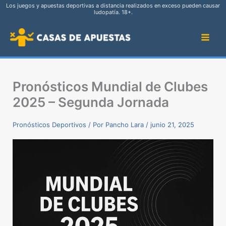
Skip
Los juegos y apuestas deportivas a distancia realizados en exceso pueden causar
ludopatía. 18+.
to
content
Pronósticos Mundial de Clubes
2025 – Segunda Jornada
Pronósticos Deportivos
/ Por
Pancho Lara
/
junio 21, 2025