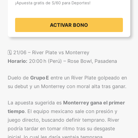
¡Apuesta gratis de S/60 para Deportes!
ACTIVAR BONO
🗓 21/06 – River Plate vs Monterrey
Horario:
20:00 h (Perú) – Rose Bowl, Pasadena
Duelo de
Grupo E
entre un River Plate golpeado en
su debut y un Monterrey con moral alta tras ganar.
La apuesta sugerida es
Monterrey gana el primer
tiempo
. El equipo mexicano sale con presión y
juego directo, buscando definir temprano. River
podría tardar en tomar ritmo tras su desgaste
inicial, lo cual les daría ventaja temprana.