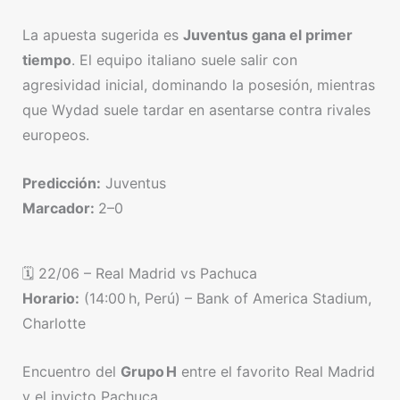
La apuesta sugerida es
Juventus gana el primer
tiempo
. El equipo italiano suele salir con
agresividad inicial, dominando la posesión, mientras
que Wydad suele tardar en asentarse contra rivales
europeos.
Predicción:
Juventus
Marcador:
2–0
🗓 22/06 – Real Madrid vs Pachuca
Horario:
(14:00 h, Perú) – Bank of America Stadium,
Charlotte
Encuentro del
Grupo H
entre el favorito Real Madrid
y el invicto Pachuca.