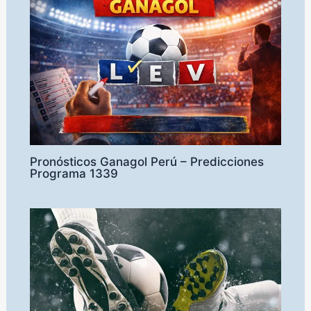
Pronósticos Ganagol Perú – Predicciones
Programa 1339