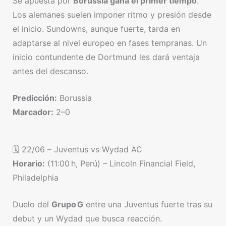
Se apuesta por
Borussia gana el primer tiempo
.
Los alemanes suelen imponer ritmo y presión desde
el inicio. Sundowns, aunque fuerte, tarda en
adaptarse al nivel europeo en fases tempranas. Un
inicio contundente de Dortmund les dará ventaja
antes del descanso.
Predicción:
Borussia
Marcador:
2–0
🗓 22/06 – Juventus vs Wydad AC
Horario:
(11:00 h, Perú) – Lincoln Financial Field,
Philadelphia
Duelo del
Grupo G
entre una Juventus fuerte tras su
debut y un Wydad que busca reacción.