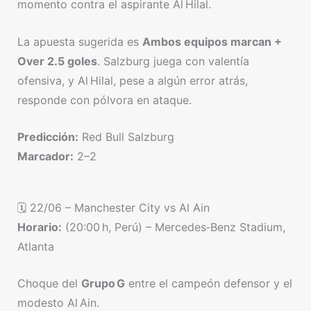
momento contra el aspirante Al Hilal.
La apuesta sugerida es
Ambos equipos marcan +
Over 2.5 goles
. Salzburg juega con valentía
ofensiva, y Al Hilal, pese a algún error atrás,
responde con pólvora en ataque.
Predicción:
Red Bull Salzburg
Marcador:
2–2
🗓 22/06 – Manchester City vs Al Ain
Horario:
(20:00 h, Perú) – Mercedes‑Benz Stadium,
Atlanta
Choque del
Grupo G
entre el campeón defensor y el
modesto Al Ain.