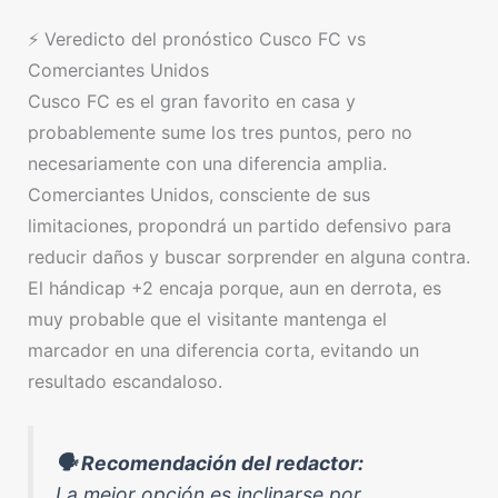
⚡️ Veredicto del pronóstico Cusco FC vs
Comerciantes Unidos
Cusco FC es el gran favorito en casa y
probablemente sume los tres puntos, pero no
necesariamente con una diferencia amplia.
Comerciantes Unidos, consciente de sus
limitaciones, propondrá un partido defensivo para
reducir daños y buscar sorprender en alguna contra.
El hándicap +2 encaja porque, aun en derrota, es
muy probable que el visitante mantenga el
marcador en una diferencia corta, evitando un
resultado escandaloso.
🗣 Recomendación del redactor:
La mejor opción es inclinarse por