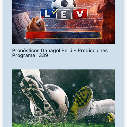
Pronósticos Ganagol Perú – Predicciones
Programa 1339