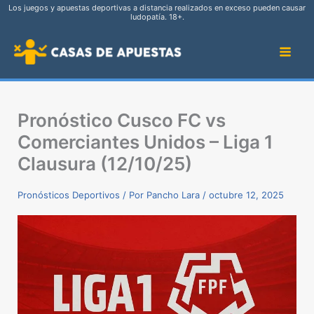
Skip
Los juegos y apuestas deportivas a distancia realizados en exceso pueden causar
ludopatía. 18+.
to
content
Pronóstico Cusco FC vs
Comerciantes Unidos – Liga 1
Clausura (12/10/25)
Pronósticos Deportivos
/ Por
Pancho Lara
/
octubre 12, 2025