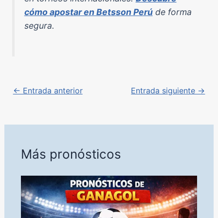
cómo apostar en Betsson Perú
de forma
segura.
← Entrada anterior
Entrada siguiente →
Más pronósticos