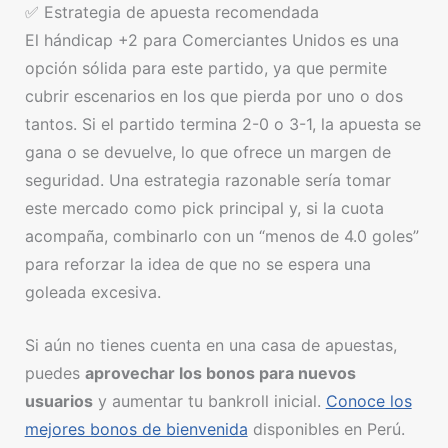
✅ Estrategia de apuesta recomendada
El hándicap +2 para Comerciantes Unidos es una
opción sólida para este partido, ya que permite
cubrir escenarios en los que pierda por uno o dos
tantos. Si el partido termina 2-0 o 3-1, la apuesta se
gana o se devuelve, lo que ofrece un margen de
seguridad. Una estrategia razonable sería tomar
este mercado como pick principal y, si la cuota
acompaña, combinarlo con un “menos de 4.0 goles”
para reforzar la idea de que no se espera una
goleada excesiva.
Si aún no tienes cuenta en una casa de apuestas,
puedes
aprovechar los bonos para nuevos
usuarios
y aumentar tu bankroll inicial.
Conoce los
mejores bonos de bienvenida
disponibles en Perú.