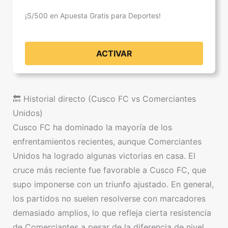
¡S/500 en Apuesta Gratis para Deportes!
ACTIVAR
🔙 Historial directo (Cusco FC vs Comerciantes
Unidos)
Cusco FC ha dominado la mayoría de los
enfrentamientos recientes, aunque Comerciantes
Unidos ha logrado algunas victorias en casa. El
cruce más reciente fue favorable a Cusco FC, que
supo imponerse con un triunfo ajustado. En general,
los partidos no suelen resolverse con marcadores
demasiado amplios, lo que refleja cierta resistencia
de Comerciantes a pesar de la diferencia de nivel.