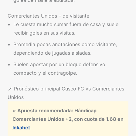
Comerciantes Unidos – de visitante
Le cuesta mucho sumar fuera de casa y suele
recibir goles en sus visitas.
Promedia pocas anotaciones como visitante,
dependiendo de jugadas aisladas.
Suelen apostar por un bloque defensivo
compacto y el contragolpe.
📌 Pronóstico principal Cusco FC vs Comerciantes
Unidos
⭐
Apuesta recomendada: Hándicap
Comerciantes Unidos +2, con cuota de 1.68 en
Inkabet
.