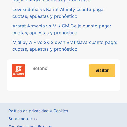
o
Levski Sofia vs Kairat Almaty cuanto paga:
r
cuotas, apuestas y pronóstico
:
Ararat Armenia vs MIK CM Celje cuanto paga:
cuotas, apuestas y pronóstico
Mjallby AIF vs SK Slovan Bratislava cuanto paga:
cuotas, apuestas y pronóstico
Betano
visitar
Política de privacidad y Cookies
Sobre nosotros
Términos y condiciones