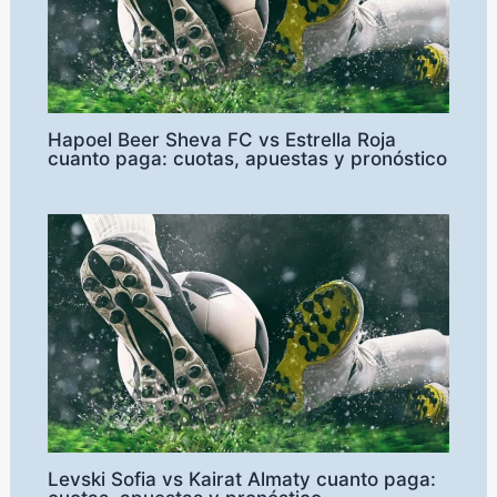
Hapoel Beer Sheva FC vs Estrella Roja
cuanto paga: cuotas, apuestas y pronóstico
Levski Sofia vs Kairat Almaty cuanto paga: