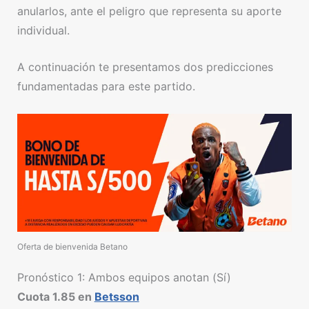
anularlos, ante el peligro que representa su aporte
individual.
A continuación te presentamos dos predicciones
fundamentadas para este partido.
Oferta de bienvenida Betano
Pronóstico 1: Ambos equipos anotan (Sí)
Cuota 1.85 en
Betsson