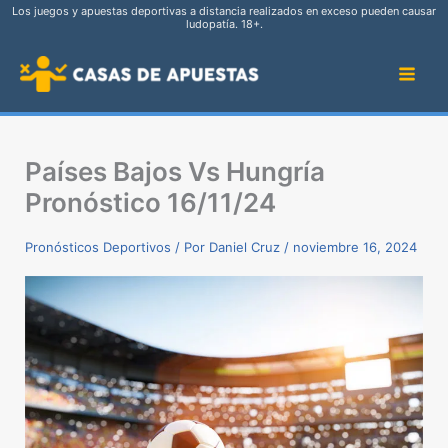
Skip
Los juegos y apuestas deportivas a distancia realizados en exceso pueden causar
ludopatía. 18+.
to
content
Países Bajos Vs Hungría
Pronóstico 16/11/24
Pronósticos Deportivos
/ Por
Daniel Cruz
/
noviembre 16, 2024