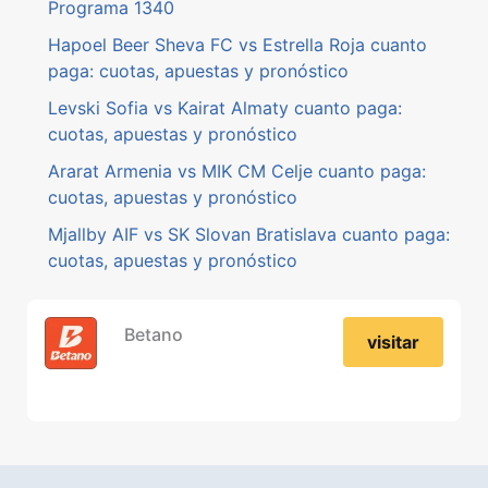
Programa 1340
h
Hapoel Beer Sheva FC vs Estrella Roja cuanto
f
paga: cuotas, apuestas y pronóstico
o
Levski Sofia vs Kairat Almaty cuanto paga:
r
cuotas, apuestas y pronóstico
:
Ararat Armenia vs MIK CM Celje cuanto paga:
cuotas, apuestas y pronóstico
Mjallby AIF vs SK Slovan Bratislava cuanto paga:
cuotas, apuestas y pronóstico
Betano
visitar