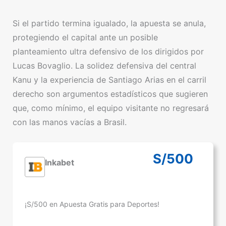
Si el partido termina igualado, la apuesta se anula,
protegiendo el capital ante un posible
planteamiento ultra defensivo de los dirigidos por
Lucas Bovaglio. La solidez defensiva del central
Kanu y la experiencia de Santiago Arias en el carril
derecho son argumentos estadísticos que sugieren
que, como mínimo, el equipo visitante no regresará
con las manos vacías a Brasil.
S/500
Inkabet
¡S/500 en Apuesta Gratis para Deportes!