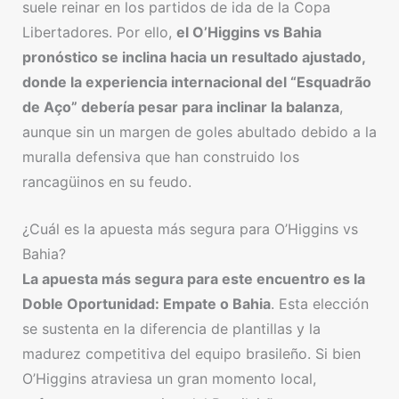
suele reinar en los partidos de ida de la Copa
Libertadores. Por ello,
el O’Higgins vs Bahia
pronóstico se inclina hacia un resultado ajustado,
donde la experiencia internacional del “Esquadrão
de Aço” debería pesar para inclinar la balanza
,
aunque sin un margen de goles abultado debido a la
muralla defensiva que han construido los
rancagüinos en su feudo.
¿Cuál es la apuesta más segura para O’Higgins vs
Bahia?
La apuesta más segura para este encuentro es la
Doble Oportunidad: Empate o Bahia
. Esta elección
se sustenta en la diferencia de plantillas y la
madurez competitiva del equipo brasileño. Si bien
O’Higgins atraviesa un gran momento local,