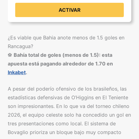
ACTIVAR
¿Es viable que Bahia anote menos de 1.5 goles en
Rancagua?
⚽
Bahía total de goles (menos de 1.5): esta
apuesta está pagando alrededor de 1.70 en
Inkabet
.
A pesar del poderío ofensivo de los brasileños, las
estadísticas defensivas de O’Higgins en El Teniente
son impresionantes. En lo que va del torneo chileno
2026, el equipo celeste solo ha concedido un gol en
tres presentaciones como local. El sistema de
Bovaglio prioriza un bloque bajo muy compacto