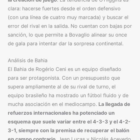
clara: hacerse fuertes desde el orden defensivo
(con una línea de cuatro muy marcada) y buscar el
error del rival en la salida. No cuentan con bajas por
sanción, lo que permite a Bovaglio alinear su once
de gala para intentar dar la sorpresa continental.
Análisis de Bahia
El Bahia de Rogério Ceni es un equipo diseñado
para ser protagonista. Con un presupuesto que
supera ampliamente al de su rival de turno, el
equipo brasileño ha mostrado un fútbol fluido y de
mucha asociación en el mediocampo.
La llegada de
refuerzos internacionales ha potenciado un
esquema que suele variar entre el 4-3-3 y el 4-2-
3-1, siempre con la premisa de recuperar el balón
en campo contrario
. Jean Lucas y Nicolás Acevedo