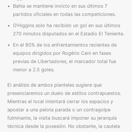
Bahia se mantiene invicto en sus últimos 7
partidos oficiales en todas las competiciones.
O’Higgins solo ha recibido un gol en sus últimos
270 minutos disputados en el Estadio El Teniente.
En el 80% de los enfrentamientos recientes de
equipos dirigidos por Rogério Ceni en fases
previas de Libertadores, el marcador total fue
menor a 2.5 goles.
El análisis de ambos planteles sugiere que
presenciaremos un duelo de estilos contrapuestos.
Mientras el local intentará cerrar los espacios y
apostar a una pelota parada o un contragolpe
fulminante, la visita buscará imponer su jerarquía
técnica desde la posesión. No obstante, la cautela