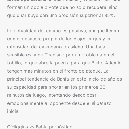
forman un doble pivote que no solo recupera, sino
que distribuye con una precisión superior al 85%.
La actualidad del equipo es positiva, aunque llegan
con el desgaste propio de los viajes largos y la
intensidad del calendario brasileño. Una baja
sensible es la de Thaciano por un problema en el
tobillo, lo que abre la puerta para que Biel o Ademir
tengan más minutos en el frente de ataque. La
principal tendencia de Bahia en este inicio de año es
su capacidad para anotar en los primeros 30
minutos de juego, intentando descolocar
emocionalmente al oponente desde el silbatazo
inicial.
O’Higgins vs Bahia pronóstico