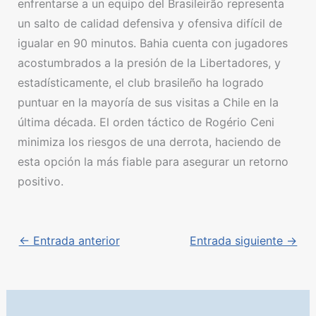
enfrentarse a un equipo del Brasileirão representa
un salto de calidad defensiva y ofensiva difícil de
igualar en 90 minutos. Bahia cuenta con jugadores
acostumbrados a la presión de la Libertadores, y
estadísticamente, el club brasileño ha logrado
puntuar en la mayoría de sus visitas a Chile en la
última década. El orden táctico de Rogério Ceni
minimiza los riesgos de una derrota, haciendo de
esta opción la más fiable para asegurar un retorno
positivo.
← Entrada anterior
Entrada siguiente →