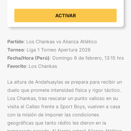
ACTIVAR
Partido
: Los Chankas vs Alianza Atlético
Torneo
: Liga 1 Torneo Apertura 2026
Fecha/Hora (Perú)
: Domingo 8 de febrero, 13:15 hrs
Favorito
: Los Chankas
La altura de Andahuaylas se prepara para recibir un
duelo que promete intensidad física y rigor táctico.
Los Chankas, tras rescatar un punto valioso en su
visita al Callao frente a Sport Boys, vuelven a casa
con la misión de imponer las condiciones
geográficas que tanto rédito les dieron en la
temporada pasada. Al frente estará Alianza Atlético