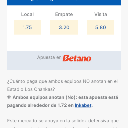
Local
Empate
Visita
1.75
3.20
5.80
Apuesta en:
¿Cuánto paga que ambos equipos NO anotan en el
Estadio Los Chankas?
⚽
Ambos equipos anotan (No): esta apuesta está
pagando alrededor de 1.72 en
Inkabet
.
Este mercado se apoya en la solidez defensiva que