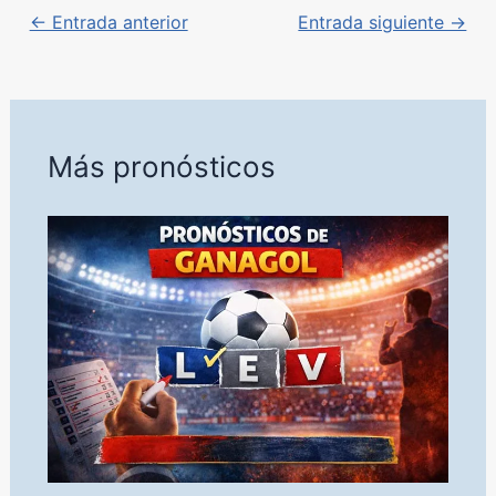
← Entrada anterior
Entrada siguiente →
Más pronósticos