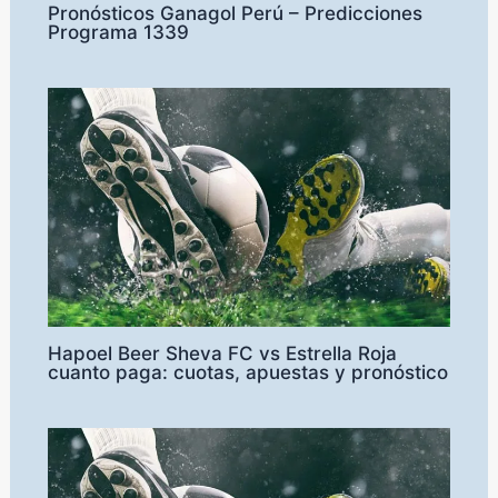
Pronósticos Ganagol Perú – Predicciones
Programa 1339
Hapoel Beer Sheva FC vs Estrella Roja
cuanto paga: cuotas, apuestas y pronóstico