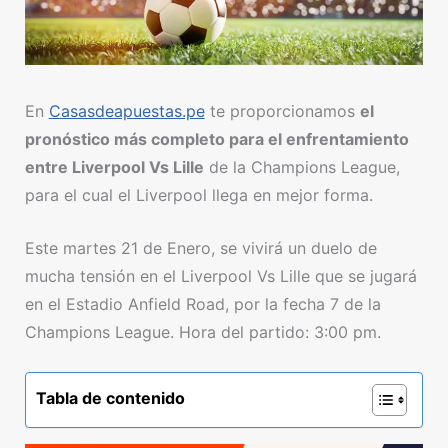
En
Casasdeapuestas.pe
te proporcionamos
el
pronóstico más completo para el enfrentamiento
entre Liverpool Vs Lille
de la Champions League,
para el cual el Liverpool llega en mejor forma.
Este martes 21 de Enero, se vivirá un duelo de
mucha tensión en el Liverpool Vs Lille que se jugará
en el Estadio Anfield Road, por la fecha 7 de la
Champions League. Hora del partido: 3:00 pm.
Tabla de contenido