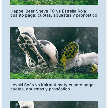
Hapoel Beer Sheva FC vs Estrella Roja
cuanto paga: cuotas, apuestas y pronóstico
Levski Sofia vs Kairat Almaty cuanto paga:
cuotas, apuestas y pronóstico