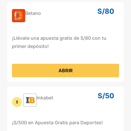
S/80
Betano
¡Llévate una apuesta gratis de S/80 con tu
primer depósito!
ABRIR
S/50
Inkabet
¡S/500 en Apuesta Gratis para Deportes!