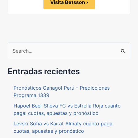
Visita Betsson
›
S
e
a
Entradas recientes
r
c
Pronósticos Ganagol Perú – Predicciones
Programa 1339
h
Hapoel Beer Sheva FC vs Estrella Roja cuanto
f
paga: cuotas, apuestas y pronóstico
o
Levski Sofia vs Kairat Almaty cuanto paga:
r
cuotas, apuestas y pronóstico
: