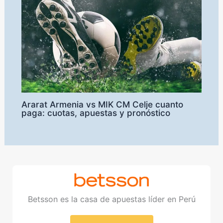
Ararat Armenia vs MIK CM Celje cuanto
paga: cuotas, apuestas y pronóstico
Betsson es la casa de apuestas líder en Perú