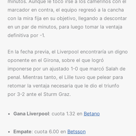
minutos. Aunque le tocó irse a los camerinos con el
marcador en contra, el equipo regresó a la cancha
con la mira fija en su objetivo, llegando a descontar
en un par de minutos, para luego tomar la ventaja
definitiva por -1.
En la fecha previa, el Liverpool encontraría un digno
oponente en el Girona, sobre el que logró
imponerse por un ajustado 1-0 que marcó Salah de
penal. Mientras tanto, el Lille tuvo que pelear para
retomar la ventaja necesaria que le dio el triunfo
por 3-2 ante el Sturm Graz.
Gana Liverpool
: cuota 1.32 en
Betano
Empate
: cuota 6.00 en
Betsson