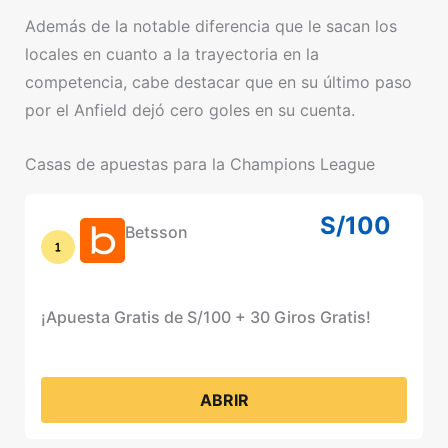
Además de la notable diferencia que le sacan los
locales en cuanto a la trayectoria en la
competencia, cabe destacar que en su último paso
por el Anfield dejó cero goles en su cuenta.
Casas de apuestas para la Champions League
S/100
Betsson
¡Apuesta Gratis de S/100 + 30 Giros Gratis!
ABRIR