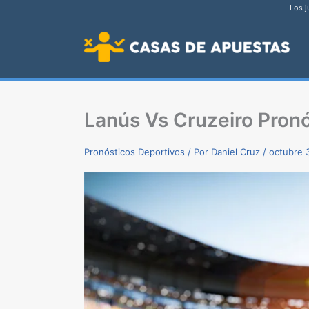
Skip
Los j
to
content
Lanús Vs Cruzeiro Pron
Pronósticos Deportivos
/ Por
Daniel Cruz
/
octubre 