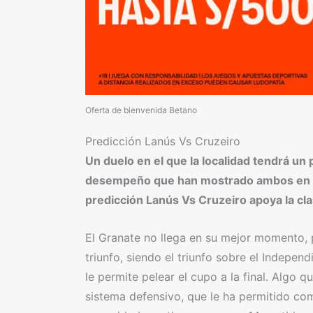
Oferta de bienvenida Betano
Predicción Lanús Vs Cruzeiro
Un duelo en el que la localidad tendrá un
desempeño que han mostrado ambos en la
predicción Lanús Vs Cruzeiro apoya la cla
El Granate no llega en su mejor momento, 
triunfo, siendo el triunfo sobre el Indepen
le permite pelear el cupo a la final. Algo 
sistema defensivo, que le ha permitido c