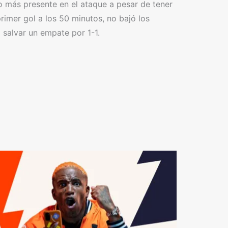
o más presente en el ataque a pesar de tener
primer gol a los 50 minutos, no bajó los
 salvar un empate por 1-1.