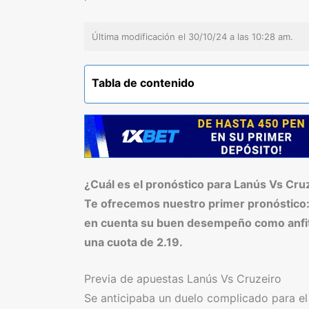
Última modificación el 30/10/24 a las 10:28 am.
Tabla de contenido
¿Cuál es el pronóstico para Lanús Vs Cru
Te ofrecemos nuestro primer pronóstico: 
en cuenta su buen desempeño como anfitr
una cuota de 2.19.
Previa de apuestas Lanús Vs Cruzeiro
Se anticipaba un duelo complicado para el L