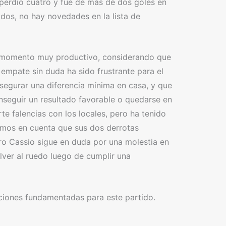
 perdió cuatro y fue de más de dos goles en
dos, no hay novedades en la lista de
 momento muy productivo, considerando que
l empate sin duda ha sido frustrante para el
asegurar una diferencia mínima en casa, y que
nseguir un resultado favorable o quedarse en
e falencias con los locales, pero ha tenido
emos en cuenta que sus dos derrotas
ero Cassio sigue en duda por una molestia en
lver al ruedo luego de cumplir una
ciones fundamentadas para este partido.