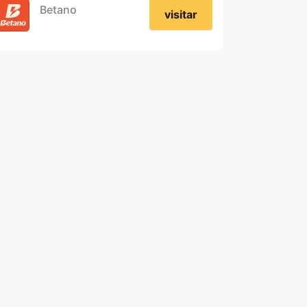
Betano
visitar