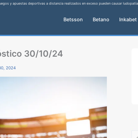
uegos y apuestas deportivas a distancia realizados en exceso pueden causar ludopatía
Betsson
Betano
Inkabet
óstico 30/10/24
30, 2024
S