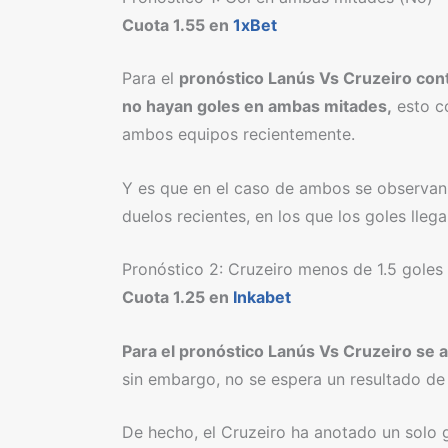
Cuota 1.55 en
1xBet
Para el
pronóstico Lanús Vs Cruzeiro cont
no hayan goles en ambas mitades,
esto c
ambos equipos recientemente.
Y es que en el caso de ambos se observan
duelos recientes, en los que los goles lle
Pronóstico 2: Cruzeiro menos de 1.5 goles
Cuota 1.25 en
Inkabet
Para el pronóstico Lanús Vs Cruzeiro se an
sin embargo, no se espera un resultado de
De hecho, el Cruzeiro ha anotado un solo g