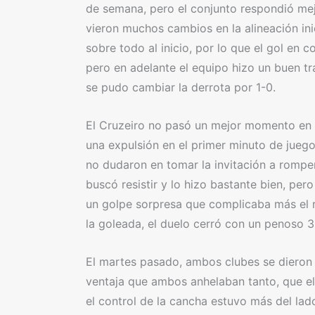
de semana, pero el conjunto respondió me
vieron muchos cambios en la alineación inici
sobre todo al inicio, por lo que el gol en 
pero en adelante el equipo hizo un buen tr
se pudo cambiar la derrota por 1-0.
El Cruzeiro no pasó un mejor momento en s
una expulsión en el primer minuto de juego 
no dudaron en tomar la invitación a romper
buscó resistir y lo hizo bastante bien, per
un golpe sorpresa que complicaba más el re
la goleada, el duelo cerró con un penoso 3
El martes pasado, ambos clubes se dieron 
ventaja que ambos anhelaban tanto, que el
el control de la cancha estuvo más del lado