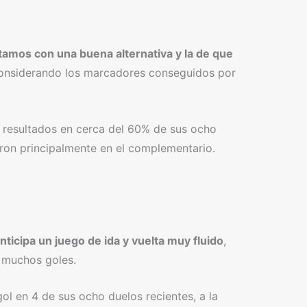
amos con una buena alternativa y la de que
onsiderando los marcadores conseguidos por
 resultados en cerca del 60% de sus ocho
garon principalmente en el complementario.
ticipa un juego de ida y vuelta muy fluido
,
 muchos goles.
ol en 4 de sus ocho duelos recientes, a la