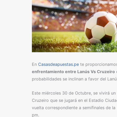
En
Casasdeapuestas.pe
te proporcionamo
enfrentamiento entre Lanús Vs Cruzeiro
probabilidades se inclinan a favor del Lanú
Este miércoles 30 de Octubre, se vivirá un
Cruzeiro que se jugará en el Estadio Ciuda
vuelta correspondiente a semifinales de l
pm.