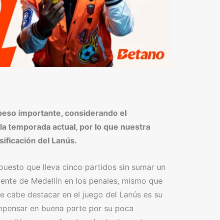
 peso importante, considerando el
 temporada actual, por lo que nuestra
sificación del Lanús.
puesto que lleva cinco partidos sin sumar un
diente de Medellín en los penales, mismo que
que cabe destacar en el juego del Lanús es su
ompensar en buena parte por su poca