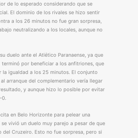
jor de lo esperado considerando que se
al. El dominio de los rivales se hizo sentir
contra a los 26 minutos no fue gran sorpresa,
abajo neutralizando a los locales, aunque no
u duelo ante el Atlético Paranaense, ya que
terminó por beneficiar a los anfitriones, que
 la igualdad a los 25 minutos. El conjunto
o al arranque del complementario vería llegar
sultado, y aunque hizo lo posible por evitar
-0.
cita en Belo Horizonte para pelear una
 se vivió un duelo muy parejo a pesar de que
 del Cruzeiro. Esto no fue sorpresa, pero si