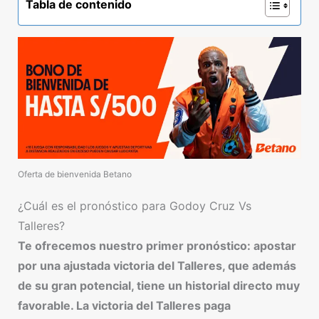
Tabla de contenido
Oferta de bienvenida Betano
¿Cuál es el pronóstico para Godoy Cruz Vs
Talleres?
Te ofrecemos nuestro primer pronóstico: apostar
por una ajustada victoria del Talleres, que además
de su gran potencial, tiene un historial directo muy
favorable. La victoria del Talleres paga