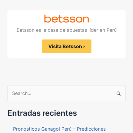
Betsson es la casa de apuestas líder en Perú
Visita Betsson
›
S
e
a
Entradas recientes
r
c
Pronósticos Ganagol Perú – Predicciones