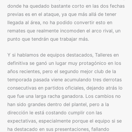
donde ha quedado bastante corto en las dos fechas
previas es en el ataque, ya que más allá de tener
llegada al área, no ha podido convertir esto en
remates que realmente incomoden el arco rival, un
punto que tendrán que trabajar más.
Y si hablamos de equipos destacados, Talleres en
definitiva se ganó un lugar muy protagónico en los
años recientes, pero el segundo mejor club de la
temporada pasada viene acumulando tres derrotas
consecutivas en partidos oficiales, dejando atrás lo
que fue una larga racha ganadora. Los cambios no
han sido grandes dentro del plantel, pero a la
dirección le está costando cumplir con las
expectativas, especialmente porque el equipo si se
ha destacado en sus presentaciones, fallando