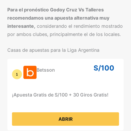
Para el pronóstico Godoy Cruz Vs Talleres
recomendamos una apuesta alternativa muy
interesante,
considerando el rendimiento mostrado
por ambos clubes, principalmente el de los locales.
Casas de apuestas para la Liga Argentina
S/100
Betsson
¡Apuesta Gratis de S/100 + 30 Giros Gratis!
ABRIR