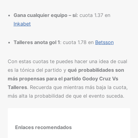
Gana cualquier equipo – sí:
cuota 1.37 en
Inkabet
Talleres anota gol 1
: cuota 1.78 en
Betsson
Con estas cuotas te puedes hacer una idea de cual
es la tónica del partido y
qué probabilidades son
más propensas para el partido Godoy Cruz Vs
Talleres
. Recuerda que mientras más baja la cuota,
más alta la probabilidad de que el evento suceda.
Enlaces recomendados