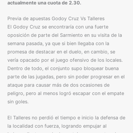
actualmente una cuota de 2.30.
Previa de apuestas Godoy Cruz Vs Talleres
El Godoy Cruz se encontraría con una fuerte
oposición de parte del Sarmiento en su visita de la
semana pasada, ya que si bien llegaba con la
promesa de destacar en el duelo, en cambio, se
vería opacado por el juego ofensivo de los locales.
Dentro de todo, el conjunto supo bloquear buena
parte de las jugadas, pero sin poder progresar en el
ataque para causar más de dos ocasiones de
peligro, pero al menos logró escapar con el empate
sin goles.
El Talleres no perdió el tiempo e inicio la defensa de
la localidad con fuerza, logrando empujar al