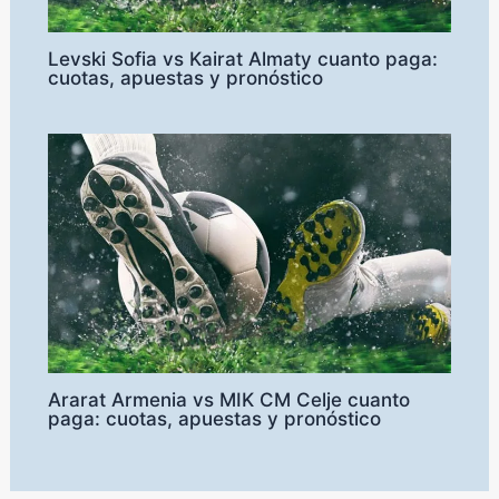
Levski Sofia vs Kairat Almaty cuanto paga:
cuotas, apuestas y pronóstico
Ararat Armenia vs MIK CM Celje cuanto
paga: cuotas, apuestas y pronóstico