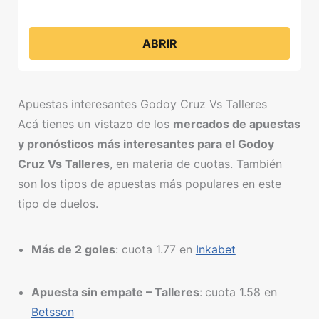
ABRIR
Apuestas interesantes Godoy Cruz Vs Talleres
Acá tienes un vistazo de los
mercados de apuestas
y pronósticos más interesantes para el Godoy
Cruz Vs Talleres
, en materia de cuotas. También
son los tipos de apuestas más populares en este
tipo de duelos.
Más de 2 goles
: cuota 1.77 en
Inkabet
Apuesta sin empate – Talleres
:
cuota 1.58 en
Betsson