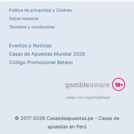
Política de privacidad y Cookies
Sobre nosotros
Términos y condiciones
Eventos y Noticias
Casas de Apuestas Mundial 2026
Código Promocional Betano
Juega con responsabilidad
© 2017-2026 Casasdeapuestas.pe - Casas de
apuestas en Perú