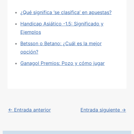
¿Qué significa ‘se clasifica’ en apuestas?
Handicap Asiático -1.5: Significado y
Ejemplos
Betsson o Betano: ¿Cuál es la mejor
opción?
Ganagol Premios: Pozo y cómo jugar
← Entrada anterior
Entrada siguiente →