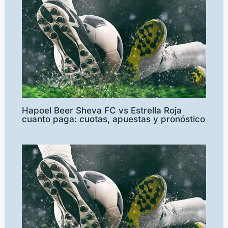
Hapoel Beer Sheva FC vs Estrella Roja
cuanto paga: cuotas, apuestas y pronóstico