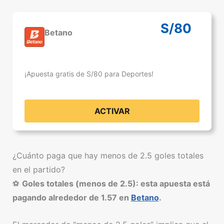
S/80
Betano
¡Apuesta gratis de S/80 para Deportes!
ACTIVAR
¿Cuánto paga que hay menos de 2.5 goles totales
en el partido?
⚽
Goles totales (menos de 2.5): esta apuesta está
pagando alrededor de 1.57 en
Betano
.