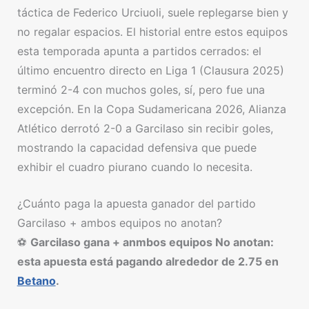
táctica de Federico Urciuoli, suele replegarse bien y
no regalar espacios. El historial entre estos equipos
esta temporada apunta a partidos cerrados: el
último encuentro directo en Liga 1 (Clausura 2025)
terminó 2-4 con muchos goles, sí, pero fue una
excepción. En la Copa Sudamericana 2026, Alianza
Atlético derrotó 2-0 a Garcilaso sin recibir goles,
mostrando la capacidad defensiva que puede
exhibir el cuadro piurano cuando lo necesita.
¿Cuánto paga la apuesta ganador del partido
Garcilaso + ambos equipos no anotan?
⚽
Garcilaso gana + anmbos equipos No anotan:
esta apuesta está pagando alrededor de 2.75 en
Betano
.