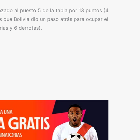
azado al puesto 5 de la tabla por 13 puntos (4
s que Bolivia dio un paso atrás para ocupar el
rias y 6 derrotas).