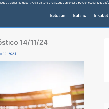
uegos y apuestas deportivas a distancia realizados en exceso pueden causar ludopatía
Betsson
Betano
Inkabet
óstico 14/11/24
e 14, 2024
S