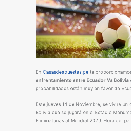
En
Casasdeapuestas.pe
te proporcionamo
enfrentamiento entre Ecuador Vs Bolivia
d
probabilidades están muy en favor de Ecu
Este jueves 14 de Noviembre, se vivirá un
Bolivia que se jugará en el Estadio Monume
Eliminatorias al Mundial 2026. Hora del par