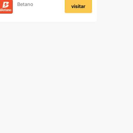
Betano
visitar