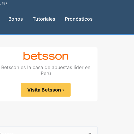
. 18+.
Bonos
Tutoriales
Pronósticos
Betsson es la casa de apuestas líder en
Perú
Visita Betsson
›