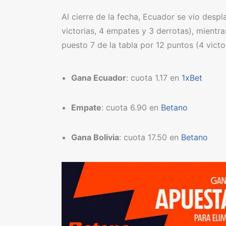
Al cierre de la fecha, Ecuador se vio despl
victorias, 4 empates y 3 derrotas), mientra
puesto 7 de la tabla por 12 puntos (4 victo
Gana Ecuador
: cuota 1.17 en
1xBet
Empate
: cuota 6.90 en
Betano
Gana Bolivia
: cuota 17.50 en
Betano