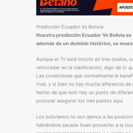
Predicción Ecuador Vs Bolivia
Nuestra predicción Ecuador Vs Bolivia se i
además de un dominio histórico, se muest
Aunque el Tri está invicto en tres duelos, 
retroceder en la clasificación, algo de lo 
Las condiciones que normalmente le benefi
rival, y si bien no hay mucha diferencia de 
hecho de que solo hay un punto de diferen
procurar asegurar los tres puntos aquí.
Los bolivianos no son ajenos a las posicio
habiéndole sacado buen provecho a la locac