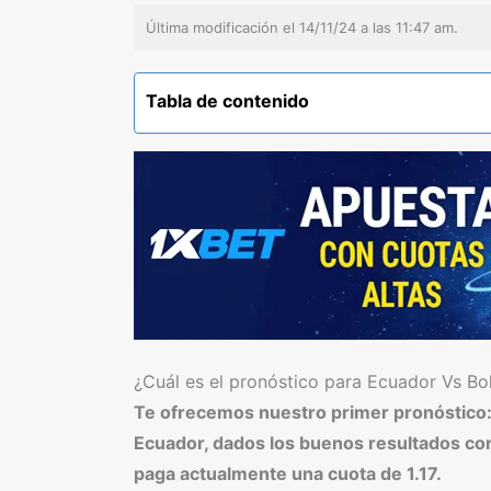
Última modificación el 14/11/24 a las 11:47 am.
Tabla de contenido
¿Cuál es el pronóstico para Ecuador Vs Bol
Te ofrecemos nuestro primer pronóstico: a
Ecuador, dados los buenos resultados con
paga actualmente una cuota de 1.17.