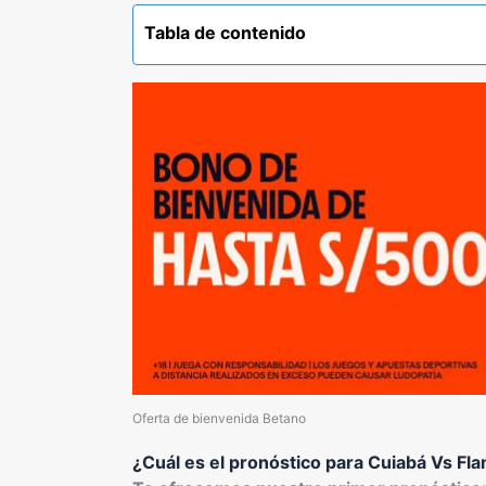
Tabla de contenido
Oferta de bienvenida Betano
¿Cuál es el pronóstico para Cuiabá Vs F