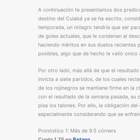
A continuación te presentamos dos predic
destino del Cuiabá ya se ha escrito, consi
temporada, un milagro tendría que ser par
de goles actuales, que le condenan al des
haciendo méritos en sus duelos recientes 
posibles, algo que de hecho le valió cinc
Por otro lado, más allá de que el resultad
invicta a siete partidos, de los cuales recl
de los rojinegros se mantiene firme en la cl
con el resultado de la semana pasada, su c
pisa los talones. Por ello, la obligación de
especialmente considerando que se enfrenta
Pronóstico 1: Más de 9.5 córners
Cuota 1.75 en
Betano