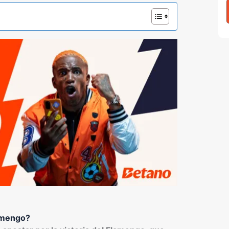
lamengo?