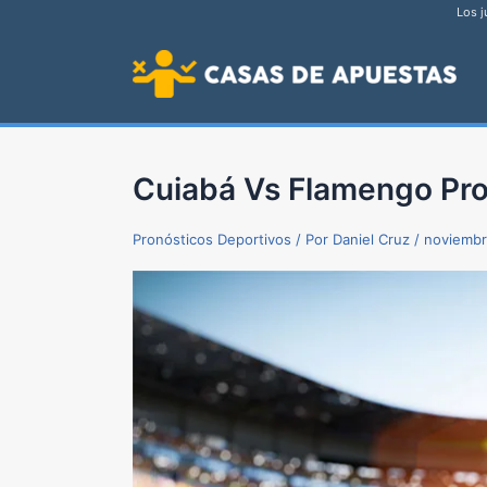
Skip
Los j
to
content
Cuiabá Vs Flamengo Pro
Pronósticos Deportivos
/ Por
Daniel Cruz
/
noviembr