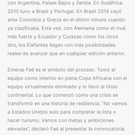
con Argentina, Países Bajos y Serbia. En Sudáfrica
2010 tuvo a Brasil y Portugal. En Brasil 2014 cayó
ante Colombia y Grecia en el último minuto cuando
ya clasificaba. Esta vez, con Alemania como el rival
más fuerte y Ecuador y Curazao como los otros
dos, los Elefantes llegan con más posibilidades
reales de avanzar que en cualquier edición anterior.
Emerse Faé es el símbolo del proceso. Tomó el
equipo como interino en plena Copa Africana con el
equipo virtualmente eliminado y lo llevó al título
continental. Lo que comenzó como una crisis se
transformó en una historia de resiliencia. “No vamos
a Estados Unidos solo para completar la lista o
hacer turismo. Vamos con metas y ambiciones
elevadas”, declaró Faé al presentar la convocatoria.