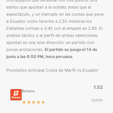
Dos equipos que necesitan los tres puntos, dos
estilos que apuntan a la solidez antes que al
espectáculo, y un marcado en las cuotas que pone
a Ecuador como favorita a 2.55 mientras los
Elefantes cotizan a 3.45 con el empate en 2.85. El
análisis táctico y el perfil de ambas selecciones
apuntan en una sola dirección: un partido con
pocas anotaciones.
El partido se juega el 14 de
junio a las 6:00 PM, hora peruana.
Pronóstico principal Costa de Marfil vs Ecuador
1.52
Betano
CUOTA
★
★
★
★
★