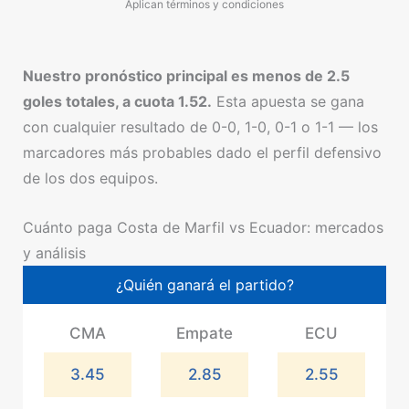
Aplican términos y condiciones
Nuestro pronóstico principal es menos de 2.5
goles totales, a cuota 1.52.
Esta apuesta se gana
con cualquier resultado de 0-0, 1-0, 0-1 o 1-1 — los
marcadores más probables dado el perfil defensivo
de los dos equipos.
Cuánto paga Costa de Marfil vs Ecuador: mercados
y análisis
¿Quién ganará el partido?
CMA
Empate
ECU
3.45
2.85
2.55