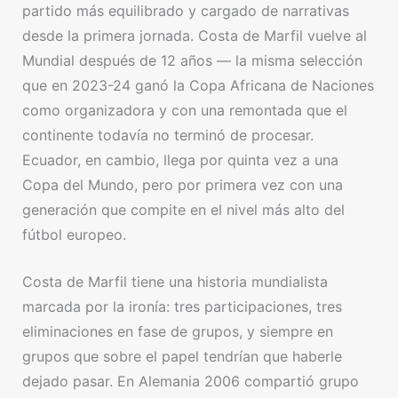
partido más equilibrado y cargado de narrativas
desde la primera jornada. Costa de Marfil vuelve al
Mundial después de 12 años — la misma selección
que en 2023-24 ganó la Copa Africana de Naciones
como organizadora y con una remontada que el
continente todavía no terminó de procesar.
Ecuador, en cambio, llega por quinta vez a una
Copa del Mundo, pero por primera vez con una
generación que compite en el nivel más alto del
fútbol europeo.
Costa de Marfil tiene una historia mundialista
marcada por la ironía: tres participaciones, tres
eliminaciones en fase de grupos, y siempre en
grupos que sobre el papel tendrían que haberle
dejado pasar. En Alemania 2006 compartió grupo