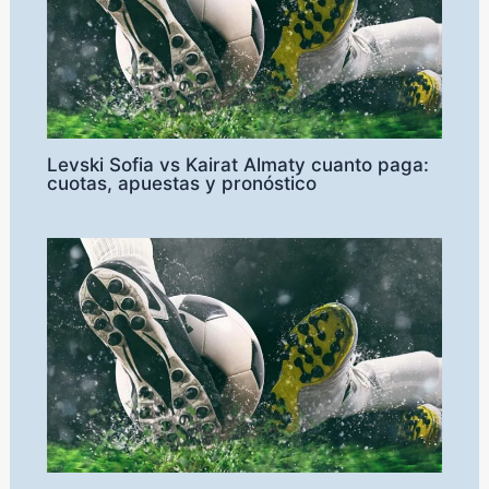
Levski Sofia vs Kairat Almaty cuanto paga:
cuotas, apuestas y pronóstico