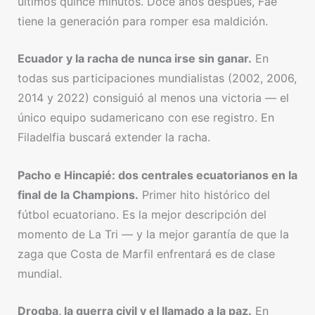
últimos quince minutos. Doce años después, Faé
tiene la generación para romper esa maldición.
Ecuador y la racha de nunca irse sin ganar.
En
todas sus participaciones mundialistas (2002, 2006,
2014 y 2022) consiguió al menos una victoria — el
único equipo sudamericano con ese registro. En
Filadelfia buscará extender la racha.
Pacho e Hincapié: dos centrales ecuatorianos en la
final de la Champions.
Primer hito histórico del
fútbol ecuatoriano. Es la mejor descripción del
momento de La Tri — y la mejor garantía de que la
zaga que Costa de Marfil enfrentará es de clase
mundial.
Drogba, la guerra civil y el llamado a la paz.
En