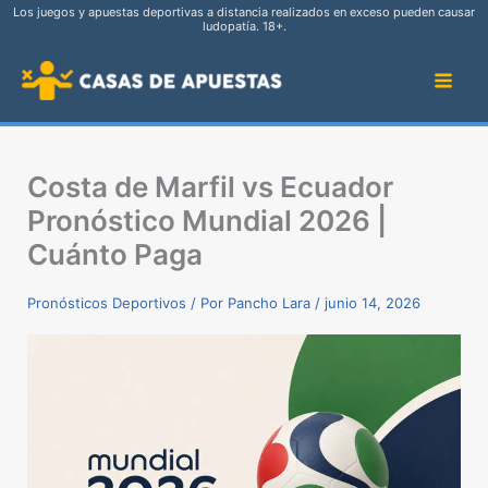
Skip
Los juegos y apuestas deportivas a distancia realizados en exceso pueden causar
ludopatía. 18+.
to
content
Costa de Marfil vs Ecuador
Pronóstico Mundial 2026 |
Cuánto Paga
Pronósticos Deportivos
/ Por
Pancho Lara
/
junio 14, 2026