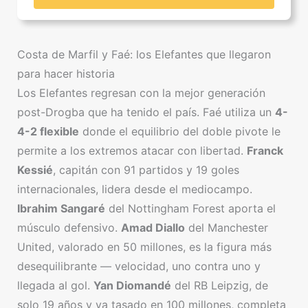
Costa de Marfil y Faé: los Elefantes que llegaron
para hacer historia
Los Elefantes regresan con la mejor generación
post-Drogba que ha tenido el país. Faé utiliza un
4-
4-2 flexible
donde el equilibrio del doble pivote le
permite a los extremos atacar con libertad.
Franck
Kessié
, capitán con 91 partidos y 19 goles
internacionales, lidera desde el mediocampo.
Ibrahim Sangaré
del Nottingham Forest aporta el
músculo defensivo.
Amad Diallo
del Manchester
United, valorado en 50 millones, es la figura más
desequilibrante — velocidad, uno contra uno y
llegada al gol.
Yan Diomandé
del RB Leipzig, de
solo 19 años y ya tasado en 100 millones, completa