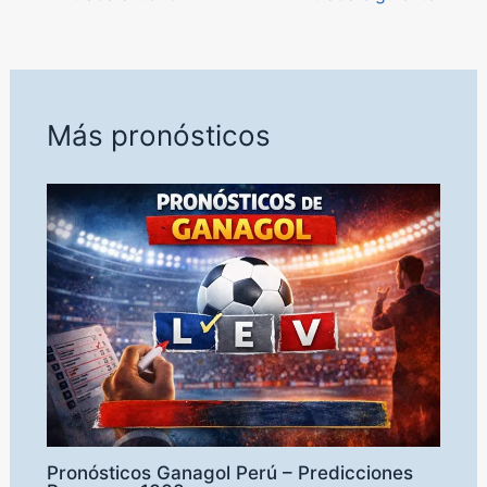
Más pronósticos
Pronósticos Ganagol Perú – Predicciones