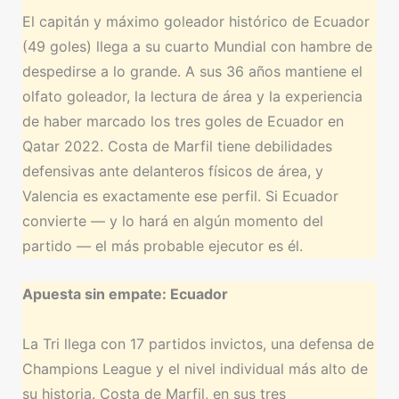
El capitán y máximo goleador histórico de Ecuador
(49 goles) llega a su cuarto Mundial con hambre de
despedirse a lo grande. A sus 36 años mantiene el
olfato goleador, la lectura de área y la experiencia
de haber marcado los tres goles de Ecuador en
Qatar 2022. Costa de Marfil tiene debilidades
defensivas ante delanteros físicos de área, y
Valencia es exactamente ese perfil. Si Ecuador
convierte — y lo hará en algún momento del
partido — el más probable ejecutor es él.
Apuesta sin empate: Ecuador
La Tri llega con 17 partidos invictos, una defensa de
Champions League y el nivel individual más alto de
su historia. Costa de Marfil, en sus tres