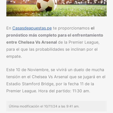
En
Casasdeapuestas.pe
te proporcionamos
el
pronóstico más completo para el enfrentamiento
entre Chelsea Vs Arsenal
de la Premier League,
para el que las probabilidades se inclinan por el
empate.
Este 10 de Noviembre, se vivirá un duelo de mucha
tensión en el Chelsea Vs Arsenal que se jugará en el
Estadio Stamford Bridge, por la fecha 11 de la
Premier League. Hora del partido: 11:30 am.
Última modificación el 10/11/24 a las 9:41 am.