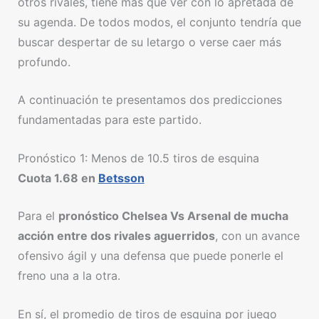
otros rivales, tiene más que ver con lo apretada de
su agenda. De todos modos, el conjunto tendría que
buscar despertar de su letargo o verse caer más
profundo.
A continuación te presentamos dos predicciones
fundamentadas para este partido.
Pronóstico 1: Menos de 10.5 tiros de esquina
Cuota 1.68 en
Betsson
Para el
pronóstico Chelsea Vs Arsenal de mucha
acción entre dos rivales aguerridos
, con un avance
ofensivo ágil y una defensa que puede ponerle el
freno una a la otra.
En sí, el promedio de tiros de esquina por juego