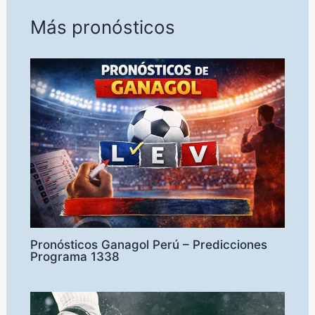
Más pronósticos
Pronósticos Ganagol Perú – Predicciones
Programa 1338