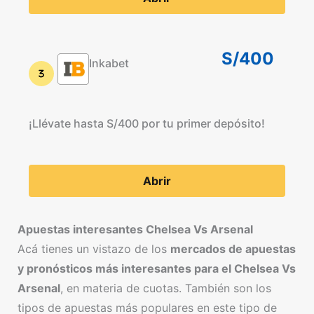
S/400
Inkabet
¡Llévate hasta S/400 por tu primer depósito!
Abrir
Apuestas interesantes Chelsea Vs Arsenal
Acá tienes un vistazo de los
mercados de apuestas
y pronósticos más interesantes para el Chelsea Vs
Arsenal
, en materia de cuotas. También son los
tipos de apuestas más populares en este tipo de