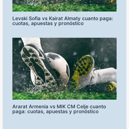
Levski Sofia vs Kairat Almaty cuanto paga:
cuotas, apuestas y pronóstico
Ararat Armenia vs MIK CM Celje cuanto
paga: cuotas, apuestas y pronóstico