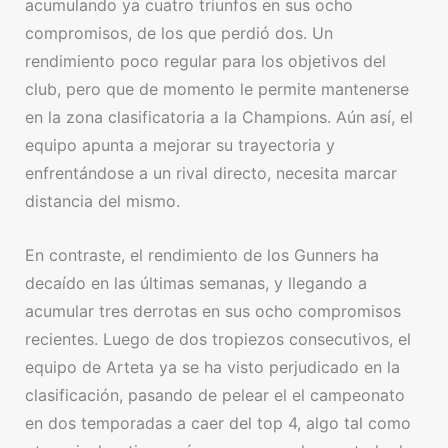
acumulando ya cuatro triunfos en sus ocho
compromisos, de los que perdió dos. Un
rendimiento poco regular para los objetivos del
club, pero que de momento le permite mantenerse
en la zona clasificatoria a la Champions. Aún así, el
equipo apunta a mejorar su trayectoria y
enfrentándose a un rival directo, necesita marcar
distancia del mismo.
En contraste, el rendimiento de los Gunners ha
decaído en las últimas semanas, y llegando a
acumular tres derrotas en sus ocho compromisos
recientes. Luego de dos tropiezos consecutivos, el
equipo de Arteta ya se ha visto perjudicado en la
clasificación, pasando de pelear el el campeonato
en dos temporadas a caer del top 4, algo tal como