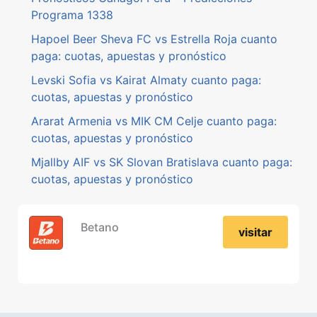
Programa 1338
h
Hapoel Beer Sheva FC vs Estrella Roja cuanto
f
paga: cuotas, apuestas y pronóstico
o
Levski Sofia vs Kairat Almaty cuanto paga:
r
cuotas, apuestas y pronóstico
:
Ararat Armenia vs MIK CM Celje cuanto paga:
cuotas, apuestas y pronóstico
Mjallby AIF vs SK Slovan Bratislava cuanto paga:
cuotas, apuestas y pronóstico
Betano
visitar