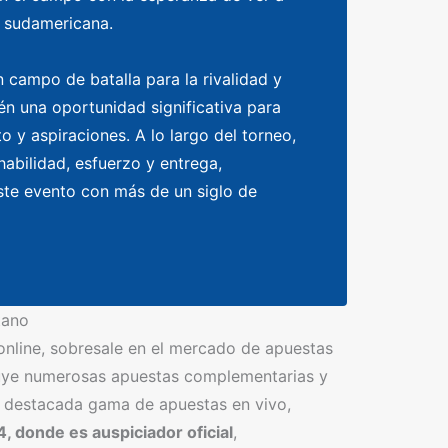
a sudamericana.
campo de batalla para la rivalidad y
ién una oportunidad significativa para
o y aspiraciones. A lo largo del torneo,
habilidad, esfuerzo y entrega,
este evento con más de un siglo de
tano
online, sobresale en el mercado de apuestas
luye numerosas apuestas complementarias y
u destacada gama de apuestas en vivo,
 donde es auspiciador oficial
,