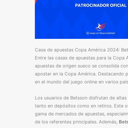
Casa de apuestas Copa América 2024: Be
Entre las casas de apuestas para la Copa
apuestas de origen sueco se consolida com
apostar en la Copa América. Destacando po
en el mundo del juego online en varios paí
Los usuarios de Betsson disfrutan de altas
tanto en depósitos como en retiros. Este o
gama de mercados de apuestas, especialm
de los referentes principales. Además,
Bet