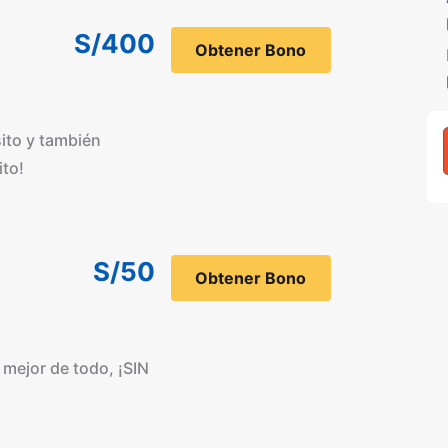
S/400
Obtener Bono
sito y también
to!
S/50
Obtener Bono
 mejor de todo, ¡SIN