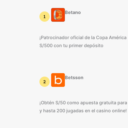
Betano
¡Patrocinador oficial de la Copa América
S/500 con tu primer depósito
Betsson
¡Obtén S/50 como apuesta gratuita para
y hasta 200 jugadas en el casino online!