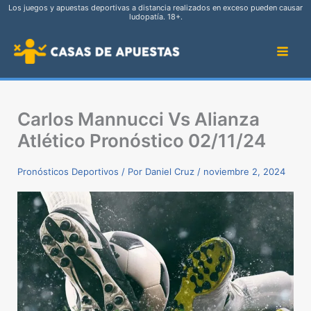
Skip
Los juegos y apuestas deportivas a distancia realizados en exceso pueden causar
ludopatía. 18+.
to
content
Carlos Mannucci Vs Alianza
Atlético Pronóstico 02/11/24
Pronósticos Deportivos
/ Por
Daniel Cruz
/
noviembre 2, 2024