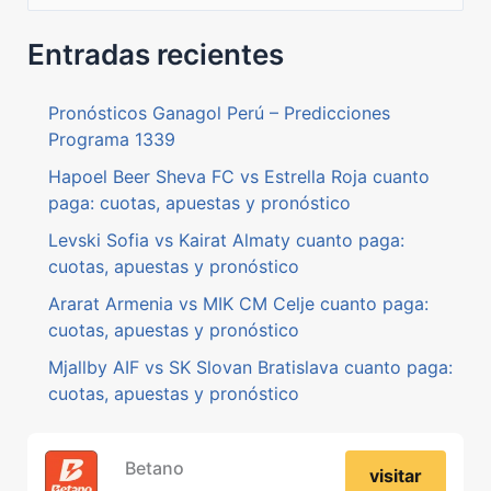
e
a
Entradas recientes
r
c
Pronósticos Ganagol Perú – Predicciones
Programa 1339
h
Hapoel Beer Sheva FC vs Estrella Roja cuanto
f
paga: cuotas, apuestas y pronóstico
o
Levski Sofia vs Kairat Almaty cuanto paga:
r
cuotas, apuestas y pronóstico
:
Ararat Armenia vs MIK CM Celje cuanto paga:
cuotas, apuestas y pronóstico
Mjallby AIF vs SK Slovan Bratislava cuanto paga:
cuotas, apuestas y pronóstico
Betano
visitar