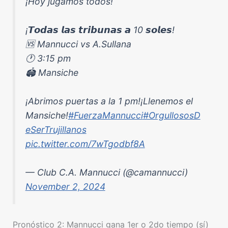
¡Hoy jugamos todos!
¡𝙏𝙤𝙙𝙖𝙨 𝙡𝙖𝙨 𝙩𝙧𝙞𝙗𝙪𝙣𝙖𝙨 𝙖 10 𝙨𝙤𝙡𝙚𝙨!
🆚 Mannucci vs A.Sullana
🕐 3:15 pm
🏟️ Mansiche
¡Abrimos puertas a la 1 pm!¡Llenemos el
Mansiche!
#FuerzaMannucci
#OrgullososD
eSerTrujillanos
pic.twitter.com/7wTgodbf8A
— Club C.A. Mannucci (@camannucci)
November 2, 2024
Pronóstico 2: Mannucci gana 1er o 2do tiempo (sí)