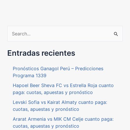
S
e
a
Entradas recientes
r
c
Pronósticos Ganagol Perú – Predicciones
Programa 1339
h
Hapoel Beer Sheva FC vs Estrella Roja cuanto
f
paga: cuotas, apuestas y pronóstico
o
Levski Sofia vs Kairat Almaty cuanto paga:
r
cuotas, apuestas y pronóstico
:
Ararat Armenia vs MIK CM Celje cuanto paga:
cuotas, apuestas y pronóstico