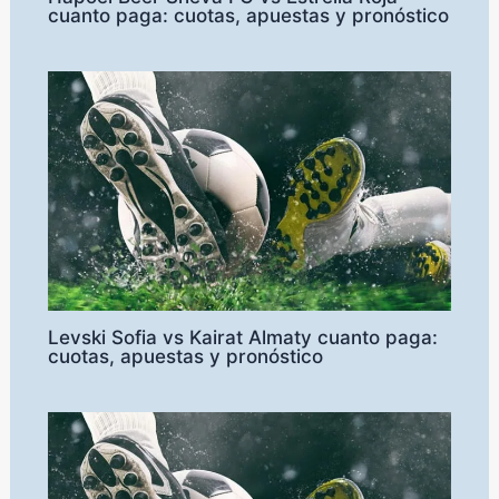
cuanto paga: cuotas, apuestas y pronóstico
Levski Sofia vs Kairat Almaty cuanto paga:
cuotas, apuestas y pronóstico