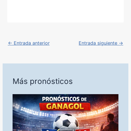
← Entrada anterior
Entrada siguiente →
Más pronósticos