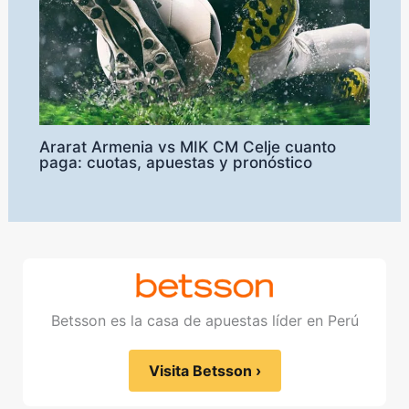
Ararat Armenia vs MIK CM Celje cuanto
paga: cuotas, apuestas y pronóstico
Betsson es la casa de apuestas líder en Perú
Visita Betsson
›