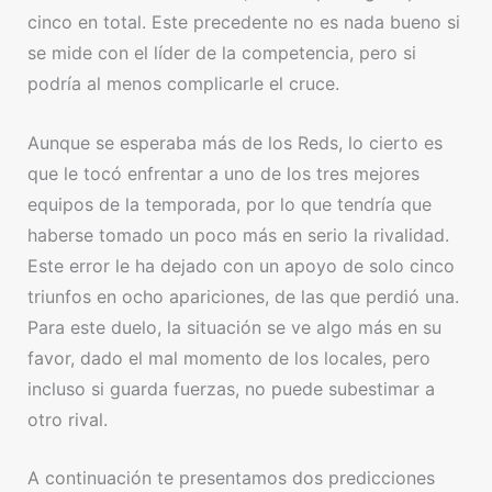
cinco en total. Este precedente no es nada bueno si
se mide con el líder de la competencia, pero si
podría al menos complicarle el cruce.
Aunque se esperaba más de los Reds, lo cierto es
que le tocó enfrentar a uno de los tres mejores
equipos de la temporada, por lo que tendría que
haberse tomado un poco más en serio la rivalidad.
Este error le ha dejado con un apoyo de solo cinco
triunfos en ocho apariciones, de las que perdió una.
Para este duelo, la situación se ve algo más en su
favor, dado el mal momento de los locales, pero
incluso si guarda fuerzas, no puede subestimar a
otro rival.
A continuación te presentamos dos predicciones