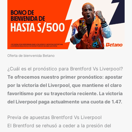
Oferta de bienvenida Betano
¿Cuál es el pronóstico para Brentford Vs Liverpool?
Te ofrecemos nuestro primer pronóstico: apostar
por la victoria del Liverpool, que mantiene el claro
favoritismo por su trayectoria reciente. La victoria
del Liverpool paga actualmente una cuota de 1.47.
Previa de apuestas Brentford Vs Liverpool
El Brentford se rehusó a ceder a la presión del