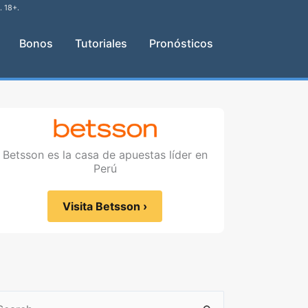
. 18+.
Bonos
Tutoriales
Pronósticos
Betsson es la casa de apuestas líder en
Perú
Visita Betsson
›