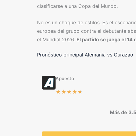
clasificarse a una Copa del Mundo.
No es un choque de estilos. Es el escenar
europea del grupo contra el debutante abs
el Mundial 2026.
El partido se juega el 14
Pronóstico principal Alemania vs Curazao
Apuesto
★
★
★
★
★
Más de 3.5