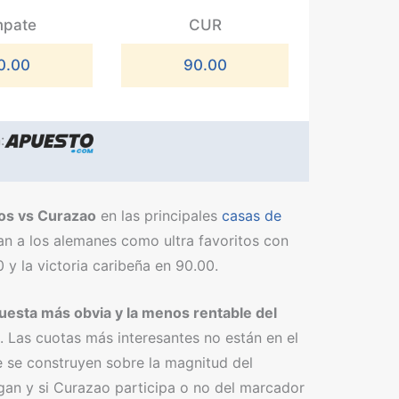
mpate
CUR
0.00
90.00
:
os vs Curazao
en las principales
casas de
can a los alemanes como ultra favoritos con
0 y la victoria caribeña en 90.00.
apuesta más obvia y la menos rentable del
. Las cuotas más interesantes no están en el
e se construyen sobre la magnitud del
gan y si Curazao participa o no del marcador