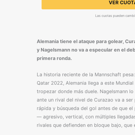
VER CUOT
Las cuotas pueden cambia
Alemania tiene el ataque para golear, Cur
y Nagelsmann no va a especular en el de
primera ronda.
La historia reciente de la Mannschaft pesa
Qatar 2022, Alemania llega a este Mundial 
tropezar donde más duele. Nagelsmann lo sa
ante un rival del nivel de Curazao va a ser
rápida y búsqueda del gol antes de que el 
— agresivo, vertical, con múltiples llegad
rivales que defienden en bloque bajo, que