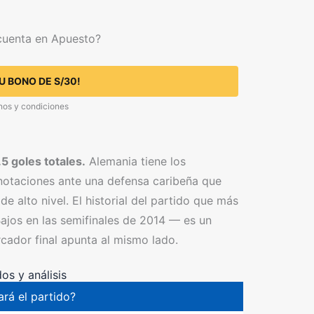
cuenta en Apuesto?
U BONO DE S/30!
nos y condiciones
5 goles totales.
Alemania tiene los
otaciones ante una defensa caribeña que
 alto nivel. El historial del partido que más
Bajos en las semifinales de 2014 — es un
cador final apunta al mismo lado.
s y análisis
rá el partido?