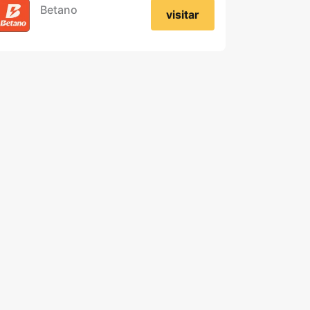
Betano
visitar