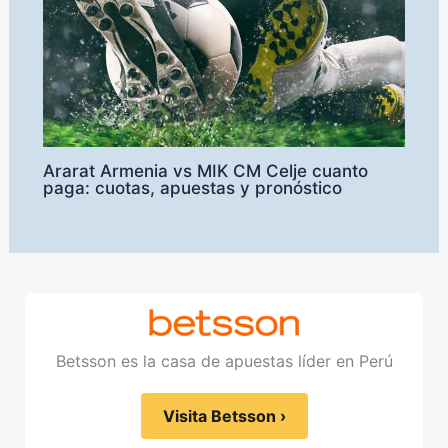
Ararat Armenia vs MIK CM Celje cuanto
paga: cuotas, apuestas y pronóstico
Betsson es la casa de apuestas líder en Perú
Visita Betsson
›