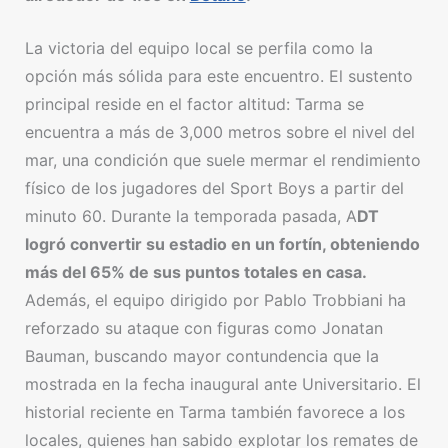
La victoria del equipo local se perfila como la
opción más sólida para este encuentro. El sustento
principal reside en el factor altitud: Tarma se
encuentra a más de 3,000 metros sobre el nivel del
mar, una condición que suele mermar el rendimiento
físico de los jugadores del Sport Boys a partir del
minuto 60. Durante la temporada pasada, A
DT
logró convertir su estadio en un fortín, obteniendo
más del 65% de sus puntos totales en casa.
Además, el equipo dirigido por Pablo Trobbiani ha
reforzado su ataque con figuras como Jonatan
Bauman, buscando mayor contundencia que la
mostrada en la fecha inaugural ante Universitario. El
historial reciente en Tarma también favorece a los
locales, quienes han sabido explotar los remates de