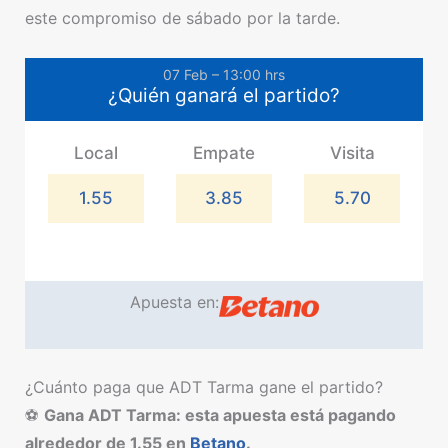
este compromiso de sábado por la tarde.
07 Feb – 13:00 hrs
¿Quién ganará el partido?
Local
Empate
Visita
1.55
3.85
5.70
Apuesta en:
¿Cuánto paga que ADT Tarma gane el partido?
⚽
Gana ADT Tarma: esta apuesta está pagando
alrededor de 1.55 en
Betano
.