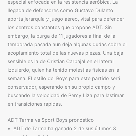
especial enfocada en la resistencia aeróbica. La
llegada de defensores como Gustavo Dulanto
aporta jerarquía y juego aéreo, vital para defender
los centros constantes que propone ADT. Sin
embargo, la purga de 11 jugadores a final de la
temporada pasada aún deja algunas dudas sobre el
acoplamiento total de las nuevas piezas. Una baja
sensible es la de Cristian Carbajal en el lateral
izquierdo, quien ha tenido molestias físicas en la
semana. El estilo del Boys para este partido será
conservador, esperando en su propio campo y
buscando la velocidad de Percy Liza para lastimar
en transiciones rápidas.
ADT Tarma vs Sport Boys pronóstico
ADT de Tarma ha ganado 2 de sus últimos 3