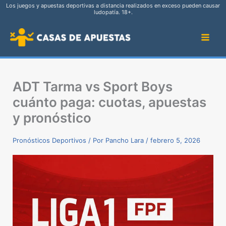
Skip
Los juegos y apuestas deportivas a distancia realizados en exceso pueden causar
ludopatía. 18+.
to
content
ADT Tarma vs Sport Boys
cuánto paga: cuotas, apuestas
y pronóstico
Pronósticos Deportivos
/ Por
Pancho Lara
/
febrero 5, 2026