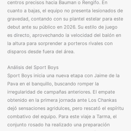
centros precisos hacia Bauman o Rengifo. En
cuanto a bajas, el equipo no presenta lesionados de
gravedad, contando con su plantel estelar para este
debut ante su público en 2026. Su estilo de juego
es directo, aprovechando la velocidad del balón en
la altura para sorprender a porteros rivales con
disparos desde fuera del área.
Análisis del Sport Boys
Sport Boys inicia una nueva etapa con Jaime de la
Pava en el banquillo, buscando romper la
irregularidad de campañas anteriores. El empate
obtenido en la primera jornada ante Los Chankas
dejó sensaciones agridulces, pero rescató el espíritu
combativo del equipo. Para este viaje a Tarma, el
conjunto rosado ha realizado una preparación