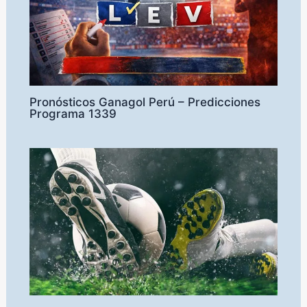
Pronósticos Ganagol Perú – Predicciones
Programa 1339