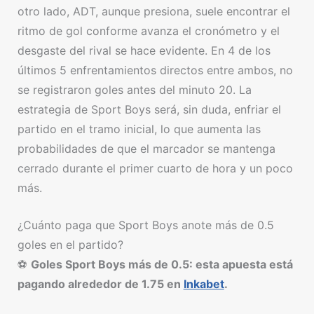
otro lado, ADT, aunque presiona, suele encontrar el
ritmo de gol conforme avanza el cronómetro y el
desgaste del rival se hace evidente. En 4 de los
últimos 5 enfrentamientos directos entre ambos, no
se registraron goles antes del minuto 20. La
estrategia de Sport Boys será, sin duda, enfriar el
partido en el tramo inicial, lo que aumenta las
probabilidades de que el marcador se mantenga
cerrado durante el primer cuarto de hora y un poco
más.
¿Cuánto paga que Sport Boys anote más de 0.5
goles en el partido?
⚽
Goles Sport Boys más de 0.5: esta apuesta está
pagando alrededor de 1.75 en
Inkabet
.