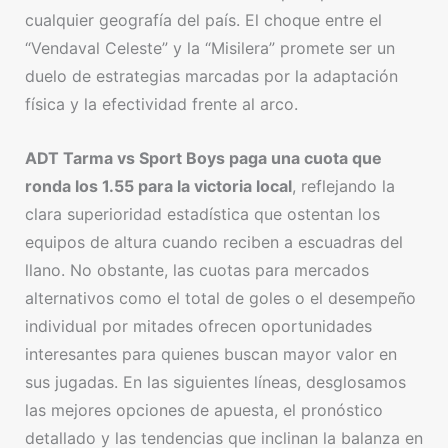
cualquier geografía del país. El choque entre el
“Vendaval Celeste” y la “Misilera” promete ser un
duelo de estrategias marcadas por la adaptación
física y la efectividad frente al arco.
ADT Tarma vs Sport Boys paga una cuota que
ronda los 1.55 para la victoria local
, reflejando la
clara superioridad estadística que ostentan los
equipos de altura cuando reciben a escuadras del
llano. No obstante, las cuotas para mercados
alternativos como el total de goles o el desempeño
individual por mitades ofrecen oportunidades
interesantes para quienes buscan mayor valor en
sus jugadas. En las siguientes líneas, desglosamos
las mejores opciones de apuesta, el pronóstico
detallado y las tendencias que inclinan la balanza en